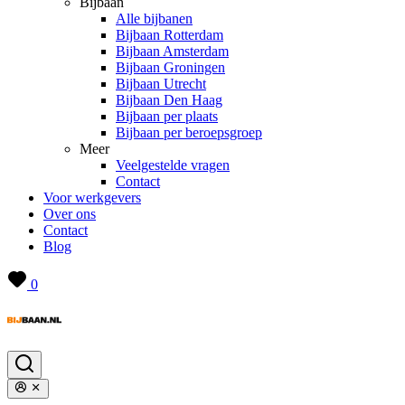
Bijbaan
Alle bijbanen
Bijbaan Rotterdam
Bijbaan Amsterdam
Bijbaan Groningen
Bijbaan Utrecht
Bijbaan Den Haag
Bijbaan per plaats
Bijbaan per beroepsgroep
Meer
Veelgestelde vragen
Contact
Voor werkgevers
Over ons
Contact
Blog
0