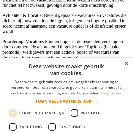
functietitel het zwaarst, gevolgd door de korte omschrijving.
Actualiteit & Locatie: Recent geplaatste vacatures en vacatures die
dichter bij jouw zoeklocatie liggen, krijgen een hogere positie. De
score neemt af naarmate een vacature ouder is of de afstand groter
wordt.
Prioritering: Vacatures kunnen hoger in de resultaten verschijnen
door commerciële afspraken. Dit geldt voor 'TopJobs' (betaalde
promotie), werkgevers met een actieve 'boost' of vacatures van
directe partners (versus externe bronnen).
×
Deze website maakt gebruik
van cookies.
Inloggen als bedrijf
Deze website gebruikt cookies om uw gebruikerservaring te
verbeteren. Door onze website te gebruiken, stemt u in met alle
E-mail
*
cookies in overeenstemming met ons Cookiebeleid.
Lees verder
TOON ALLE PARTNERS
(598) →
Wachtwoord
STRIKT NOODZAKELIJK
PRESTATIE
login gegevens onthouden
Wachtwoord vergeten?
login
TARGETING
FUNCTIONEEL