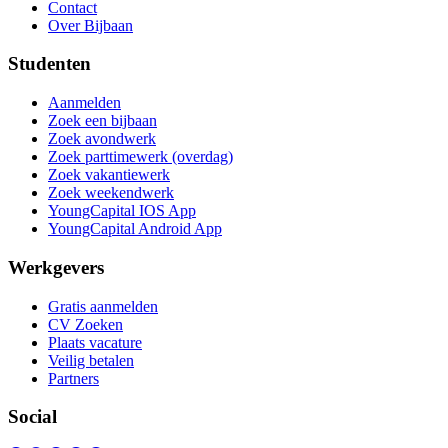
Contact
Over Bijbaan
Studenten
Aanmelden
Zoek een bijbaan
Zoek avondwerk
Zoek parttimewerk (overdag)
Zoek vakantiewerk
Zoek weekendwerk
YoungCapital IOS App
YoungCapital Android App
Werkgevers
Gratis aanmelden
CV Zoeken
Plaats vacature
Veilig betalen
Partners
Social