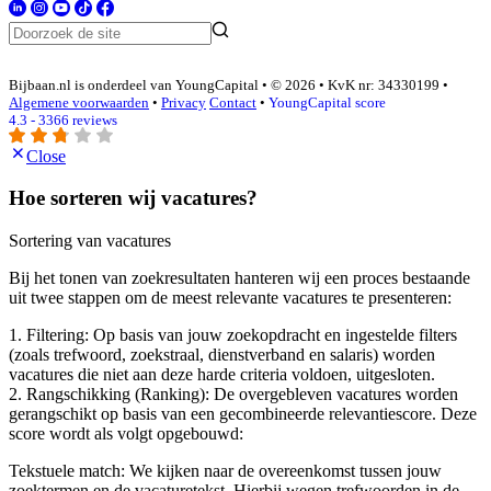
Bijbaan.nl is onderdeel van YoungCapital • © 2026 • KvK nr: 34330199 •
Algemene voorwaarden
•
Privacy
Contact
•
YoungCapital score
4.3 - 3366 reviews
Close
Hoe sorteren wij vacatures?
Sortering van vacatures
Bij het tonen van zoekresultaten hanteren wij een proces bestaande
uit twee stappen om de meest relevante vacatures te presenteren:
1. Filtering: Op basis van jouw zoekopdracht en ingestelde filters
(zoals trefwoord, zoekstraal, dienstverband en salaris) worden
vacatures die niet aan deze harde criteria voldoen, uitgesloten.
2. Rangschikking (Ranking): De overgebleven vacatures worden
gerangschikt op basis van een gecombineerde relevantiescore. Deze
score wordt als volgt opgebouwd:
Tekstuele match: We kijken naar de overeenkomst tussen jouw
zoektermen en de vacaturetekst. Hierbij wegen trefwoorden in de