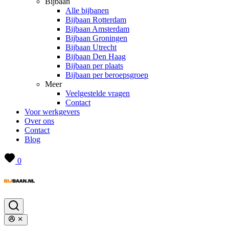
Bijbaan
Alle bijbanen
Bijbaan Rotterdam
Bijbaan Amsterdam
Bijbaan Groningen
Bijbaan Utrecht
Bijbaan Den Haag
Bijbaan per plaats
Bijbaan per beroepsgroep
Meer
Veelgestelde vragen
Contact
Voor werkgevers
Over ons
Contact
Blog
0