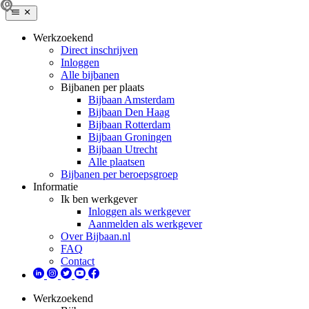
Werkzoekend
Direct inschrijven
Inloggen
Alle bijbanen
Bijbanen per plaats
Bijbaan Amsterdam
Bijbaan Den Haag
Bijbaan Rotterdam
Bijbaan Groningen
Bijbaan Utrecht
Alle plaatsen
Bijbanen per beroepsgroep
Informatie
Ik ben werkgever
Inloggen als werkgever
Aanmelden als werkgever
Over Bijbaan.nl
FAQ
Contact
Werkzoekend