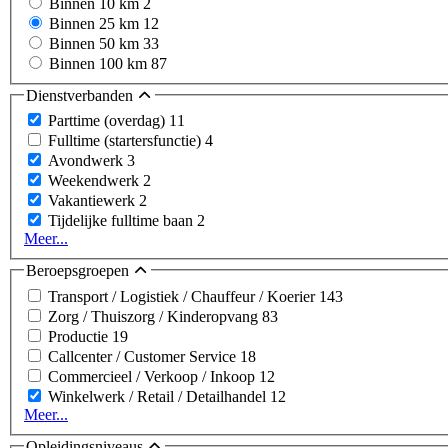
Binnen 10 km
2
Binnen 25 km
12
Binnen 50 km
33
Binnen 100 km
87
Dienstverbanden
Parttime (overdag)
11
Fulltime (startersfunctie)
4
Avondwerk
3
Weekendwerk
2
Vakantiewerk
2
Tijdelijke fulltime baan
2
Meer...
Beroepsgroepen
Transport / Logistiek / Chauffeur / Koerier
143
Zorg / Thuiszorg / Kinderopvang
83
Productie
19
Callcenter / Customer Service
18
Commercieel / Verkoop / Inkoop
12
Winkelwerk / Retail / Detailhandel
12
Meer...
Opleidingsniveaus