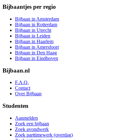
Bijbaantjes per regio
Bijbaan in Amsterdam
Bijbaan in Rotterdam
Bijbaan in Utrecht
Bijbaan in Leiden
Bijbaan in Haarlem
Bijbaan in Amersfoort
Bijbaan in Den Haag
Bijbaan in Eindhoven
Bijbaan.nl
F.A.Q.
Contact
Over Bijbaan
Studenten
Aanmelden
Zoek een bijbaan
Zoek avondwerk
Zoek parttimewerk (overdag)