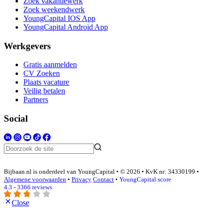
Zoek vakantiewerk
Zoek weekendwerk
YoungCapital IOS App
YoungCapital Android App
Werkgevers
Gratis aanmelden
CV Zoeken
Plaats vacature
Veilig betalen
Partners
Social
Bijbaan.nl is onderdeel van YoungCapital • © 2026 • KvK nr: 34330199 •
Algemene voorwaarden
•
Privacy
Contact
•
YoungCapital score
4.3 - 3366 reviews
Close