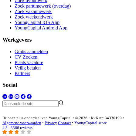
Zoek avondwerk
Zoek parttimewerk (overdag)
Zoek vakantiewerk
Zoek weekendwerk
YoungCapital IOS App
YoungCapital Android App
Werkgevers
Gratis aanmelden
CV Zoeken
Plaats vacature
Veilig betalen
Partners
Social
Bijbaan.nl is onderdeel van YoungCapital • © 2026 • KvK nr: 34330199 •
Algemene voorwaarden
•
Privacy
Contact
•
YoungCapital score
4.3 - 3366 reviews