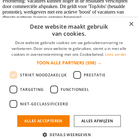
Prioritering: Vacatures kunnen hoger in de resultaten verschijnen
door commerciële afspraken. Dit geldt voor 'TopJobs' (betaalde
promotie), werkgevers met een actieve 'boost' of vacatures van
directe partners (versus externe bronnen).
×
Deze website maakt gebruik
van cookies.
Inloggen als bedrijf
Deze website gebruikt cookies om uw gebruikerservaring te
verbeteren. Door onze website te gebruiken, stemt u in met alle
E-mail
*
cookies in overeenstemming met ons Cookiebeleid.
Lees verder
TOON ALLE PARTNERS
(598) →
Wachtwoord
STRIKT NOODZAKELIJK
PRESTATIE
login gegevens onthouden
Wachtwoord vergeten?
login
TARGETING
FUNCTIONEEL
Bedrijf aanmelden
NIET-GECLASSIFICEERD
Na het aanmelden kun je meteen je vacature plaatsen en heb je je
nieuwe collega/werknemer zo gevonden!
ALLES ACCEPTEREN
ALLES AFWIJZEN
Heb je nog geen gratis bedrijfsprofiel?
DETAILS WEERGEVEN