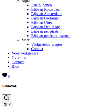
Bijbaan
Alle bijbanen
Bijbaan Rotterdam
Bijbaan Amsterdam
Bijbaan Groningen
Bijbaan Utrecht
Bijbaan Den Haag
Bijbaan per plaats
Bijbaan per beroepsgroep
Meer
Veelgestelde vragen
Contact
Voor werkgevers
Over ons
Contact
Blog
0