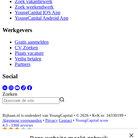
Zoek vakantiewerk
Zoek weekendwerk
YoungCapital IOS App
YoungCapital Android App
Werkgevers
Gratis aanmelden
CV Zoeken
Plaats vacature
Veilig betalen
Partners
Social
Zoeken
Bijbaan.nl is onderdeel van YoungCapital • © 2026 • KvK nr: 34330199 •
Algemene voorwaarden
•
Privacy
Contact
•
YoungCapital score
4.3 - 3366 reviews
×