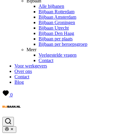
Bijbaan
Alle bijbanen
Bijbaan Rotterdam
Bijbaan Amsterdam
Bijbaan Groningen
Bijbaan Utrecht
Bijbaan Den Haag
Bijbaan per plaats
Bijbaan per beroepsgroep
Meer
Veelgestelde vragen
Contact
Voor werkgevers
Over ons
Contact
Blog
0