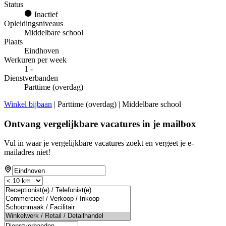
Status
Inactief
Opleidingsniveaus
Middelbare school
Plaats
Eindhoven
Werkuren per week
1 -
Dienstverbanden
Parttime (overdag)
Winkel bijbaan
| Parttime (overdag) | Middelbare school
Ontvang vergelijkbare vacatures in je mailbox
Vul in waar je vergelijkbare vacatures zoekt en vergeet je e-
mailadres niet!
If
you
are
a
human,
ignore
this