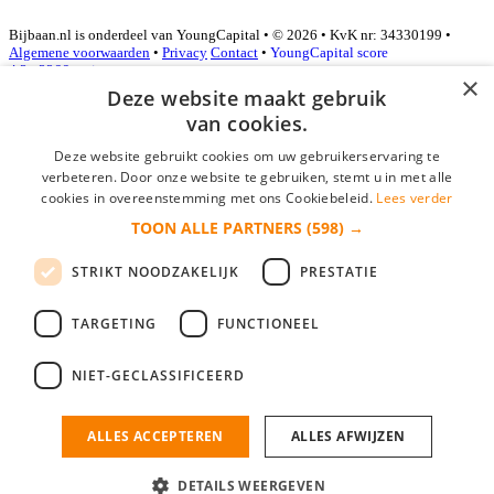
Bijbaan.nl is onderdeel van YoungCapital • © 2026 • KvK nr: 34330199 •
Algemene voorwaarden
•
Privacy
Contact
•
YoungCapital score
4.3 - 3366 reviews
×
Deze website maakt gebruik
van cookies.
Inloggen als bedrijf
Deze website gebruikt cookies om uw gebruikerservaring te
verbeteren. Door onze website te gebruiken, stemt u in met alle
E-mail
*
cookies in overeenstemming met ons Cookiebeleid.
Lees verder
TOON ALLE PARTNERS
(598) →
Wachtwoord
STRIKT NOODZAKELIJK
PRESTATIE
login gegevens onthouden
Wachtwoord vergeten?
login
TARGETING
FUNCTIONEEL
Bedrijf aanmelden
NIET-GECLASSIFICEERD
Na het aanmelden kun je meteen je vacature plaatsen en heb je je
nieuwe collega/werknemer zo gevonden!
ALLES ACCEPTEREN
ALLES AFWIJZEN
Heb je nog geen gratis bedrijfsprofiel?
DETAILS WEERGEVEN