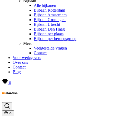
Bijbaan
Alle bijbanen
Bijbaan Rotterdam
Bijbaan Amsterdam
Bijbaan Groningen
Bijbaan Utrecht
Bijbaan Den Haag
Bijbaan per plaats
Bijbaan per beroepsgroep
Meer
Veelgestelde vragen
Contact
Voor werkgevers
Over ons
Contact
Blog
0