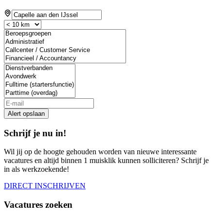
If
you
are
a
human,
ignore
this
field
Alert opslaan
Schrijf je nu in!
Wil jij op de hoogte gehouden worden van nieuwe interessante
vacatures en altijd binnen 1 muisklik kunnen solliciteren? Schrijf je
in als werkzoekende!
DIRECT INSCHRIJVEN
Vacatures zoeken