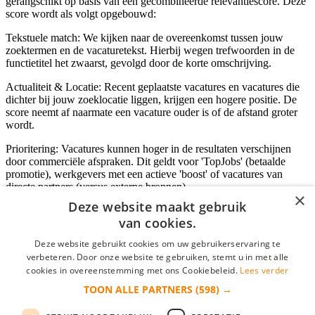
gerangschikt op basis van een gecombineerde relevantiescore. Deze
score wordt als volgt opgebouwd:
Tekstuele match: We kijken naar de overeenkomst tussen jouw
zoektermen en de vacaturetekst. Hierbij wegen trefwoorden in de
functietitel het zwaarst, gevolgd door de korte omschrijving.
Actualiteit & Locatie: Recent geplaatste vacatures en vacatures die
dichter bij jouw zoeklocatie liggen, krijgen een hogere positie. De
score neemt af naarmate een vacature ouder is of de afstand groter
wordt.
Prioritering: Vacatures kunnen hoger in de resultaten verschijnen
door commerciële afspraken. Dit geldt voor 'TopJobs' (betaalde
promotie), werkgevers met een actieve 'boost' of vacatures van
directe partners (versus externe bronnen).
×
Deze website maakt gebruik
van cookies.
Inloggen als bedrijf
Deze website gebruikt cookies om uw gebruikerservaring te
verbeteren. Door onze website te gebruiken, stemt u in met alle
E-mail
*
cookies in overeenstemming met ons Cookiebeleid.
Lees verder
TOON ALLE PARTNERS
(598) →
Wachtwoord