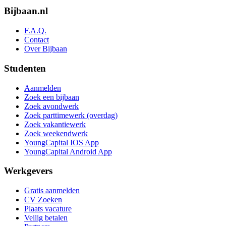
Bijbaan.nl
F.A.Q.
Contact
Over Bijbaan
Studenten
Aanmelden
Zoek een bijbaan
Zoek avondwerk
Zoek parttimewerk (overdag)
Zoek vakantiewerk
Zoek weekendwerk
YoungCapital IOS App
YoungCapital Android App
Werkgevers
Gratis aanmelden
CV Zoeken
Plaats vacature
Veilig betalen