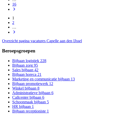
16
1
2
…
Overzicht pagina vacatures Capelle aan den IJssel
Beroepsgroepen
Bijbaan logistiek
228
Bijbaan zorg
95
Sales bijbaan
42
Bijbaan horeca
21
Marketing en communicatie bijbaan
13
Bijbaan promotiewerk
12
Winkel bijbaan
8
Administratieve bijbaan
6
Callcenter bijbaan
6
Schoonmaak bijbaan
5
HR bijbaan
1
Bijbaan receptioniste
1