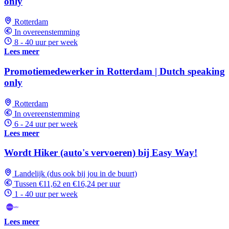
only
Rotterdam
In overeenstemming
8 - 40 uur per week
Lees meer
Promotiemedewerker in Rotterdam | Dutch speaking
only
Rotterdam
In overeenstemming
6 - 24 uur per week
Lees meer
Wordt Hiker (auto's vervoeren) bij Easy Way!
Landelijk (dus ook bij jou in de buurt)
Tussen €11,62 en €16,24 per uur
1 - 40 uur per week
Lees meer