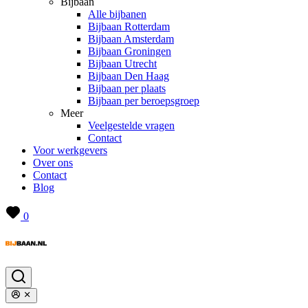
Bijbaan
Alle bijbanen
Bijbaan Rotterdam
Bijbaan Amsterdam
Bijbaan Groningen
Bijbaan Utrecht
Bijbaan Den Haag
Bijbaan per plaats
Bijbaan per beroepsgroep
Meer
Veelgestelde vragen
Contact
Voor werkgevers
Over ons
Contact
Blog
0