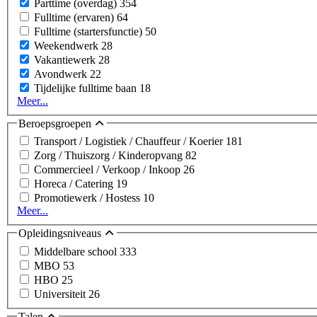
Parttime (overdag)
354
Fulltime (ervaren)
64
Fulltime (startersfunctie)
50
Weekendwerk
28
Vakantiewerk
28
Avondwerk
22
Tijdelijke fulltime baan
18
Meer...
Beroepsgroepen
Transport / Logistiek / Chauffeur / Koerier
181
Zorg / Thuiszorg / Kinderopvang
82
Commercieel / Verkoop / Inkoop
26
Horeca / Catering
19
Promotiewerk / Hostess
10
Meer...
Opleidingsniveaus
Middelbare school
333
MBO
53
HBO
25
Universiteit
26
Talen