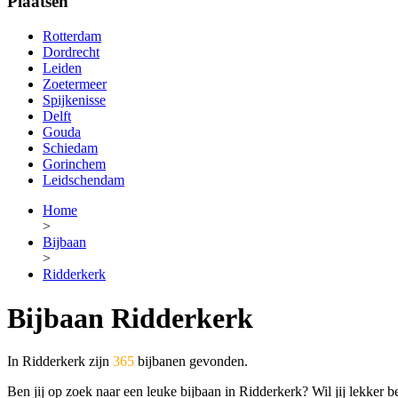
Plaatsen
Rotterdam
Dordrecht
Leiden
Zoetermeer
Spijkenisse
Delft
Gouda
Schiedam
Gorinchem
Leidschendam
Home
>
Bijbaan
>
Ridderkerk
Bijbaan Ridderkerk
In Ridderkerk zijn
365
bijbanen gevonden.
Ben jij op zoek naar een leuke bijbaan in Ridderkerk? Wil jij lekker b