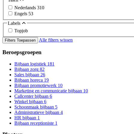
Nederlands
310
Engels
53
Labels
Topjob
Alle filters wissen
Filters Toepassen
Beroepsgroepen
Bijbaan logistiek
181
Bijbaan zorg
82
Sales bijbaan
26
Bijbaan horeca
19
Bijbaan promotiewerk
10
Marketing en communicatie bijbaan
10
Callcenter bijbaan
6
Winkel bijbaan
6
Schoonmaak bijbaan
5
Administratieve bijbaan
4
HR bijbaan
1
Bijbaan receptioniste
1