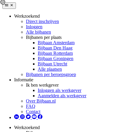
Werkzoekend
Direct inschrijven
Inloggen
Alle bijbanen
Bijbanen per plaats
Bijbaan Amsterdam
Bijbaan Den Haag
Bijbaan Rotterdam
Bijbaan Groningen
Bijbaan Utrecht
Alle plaatsen
Bijbanen per beroepsgroep
Informatie
Ik ben werkgever
Inloggen als werkgever
Aanmelden als werkgever
Over Bijbaan.nl
FAQ
Contact
Werkzoekend