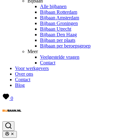
Bijbaan
Alle bijbanen
Bijbaan Rotterdam
Bijbaan Amsterdam
Bijbaan Groningen
Bijbaan Utrecht
Bijbaan Den Haag
Bijbaan per plaats
Bijbaan per beroepsgroep
Meer
Veelgestelde vragen
Contact
Voor werkgevers
Over ons
Contact
Blog
0