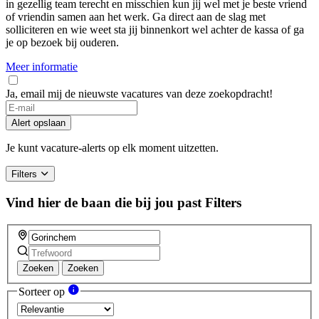
in gezellig team terecht en misschien kun jij wel met je beste vriend
of vriendin samen aan het werk. Ga direct aan de slag met
solliciteren en wie weet sta jij binnenkort wel achter de kassa of ga
je op bezoek bij ouderen.
Meer informatie
Ja, email mij de nieuwste vacatures van deze zoekopdracht!
If
you
Alert opslaan
are
a
Je kunt vacature-alerts op elk moment uitzetten.
human,
ignore
Filters
this
field
Vind hier de baan die bij jou past
Filters
Zoeken
Zoeken
Sorteer op