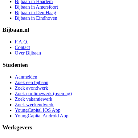
Bijbaan in Haarlem
Bijbaan in Amersfoort
Bijbaan in Den Haag
Bijbaan in Eindhoven
Bijbaan.nl
F.A.Q.
Contact
Over Bijbaan
Studenten
Aanmelden
Zoek een bijbaan
Zoek avondwerk
Zoek parttimewerk (overdag)
Zoek vakantiewerk
Zoek weekendwerk
YoungCapital IOS App
YoungCapital Android App
Werkgevers