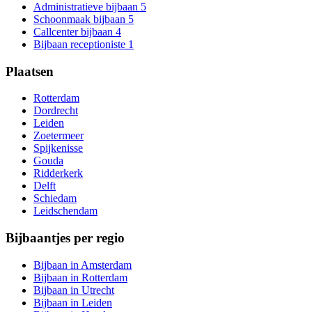
Administratieve bijbaan
5
Schoonmaak bijbaan
5
Callcenter bijbaan
4
Bijbaan receptioniste
1
Plaatsen
Rotterdam
Dordrecht
Leiden
Zoetermeer
Spijkenisse
Gouda
Ridderkerk
Delft
Schiedam
Leidschendam
Bijbaantjes per regio
Bijbaan in Amsterdam
Bijbaan in Rotterdam
Bijbaan in Utrecht
Bijbaan in Leiden