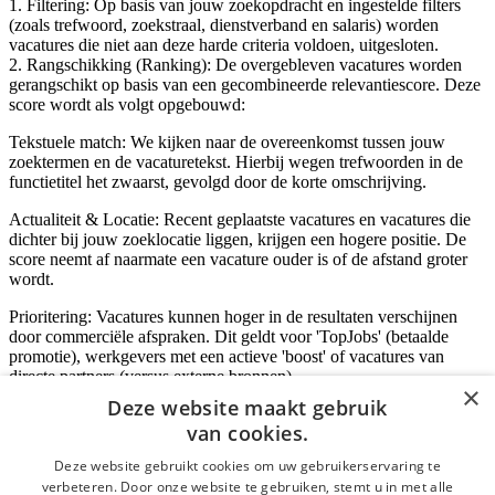
1. Filtering: Op basis van jouw zoekopdracht en ingestelde filters
(zoals trefwoord, zoekstraal, dienstverband en salaris) worden
vacatures die niet aan deze harde criteria voldoen, uitgesloten.
2. Rangschikking (Ranking): De overgebleven vacatures worden
gerangschikt op basis van een gecombineerde relevantiescore. Deze
score wordt als volgt opgebouwd:
Tekstuele match: We kijken naar de overeenkomst tussen jouw
zoektermen en de vacaturetekst. Hierbij wegen trefwoorden in de
functietitel het zwaarst, gevolgd door de korte omschrijving.
Actualiteit & Locatie: Recent geplaatste vacatures en vacatures die
dichter bij jouw zoeklocatie liggen, krijgen een hogere positie. De
score neemt af naarmate een vacature ouder is of de afstand groter
wordt.
Prioritering: Vacatures kunnen hoger in de resultaten verschijnen
door commerciële afspraken. Dit geldt voor 'TopJobs' (betaalde
promotie), werkgevers met een actieve 'boost' of vacatures van
directe partners (versus externe bronnen).
×
Deze website maakt gebruik
van cookies.
Inloggen als bedrijf
Deze website gebruikt cookies om uw gebruikerservaring te
verbeteren. Door onze website te gebruiken, stemt u in met alle