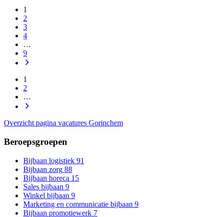
1
2
3
4
…
9
1
2
…
Overzicht pagina vacatures Gorinchem
Beroepsgroepen
Bijbaan logistiek
91
Bijbaan zorg
88
Bijbaan horeca
15
Sales bijbaan
9
Winkel bijbaan
9
Marketing en communicatie bijbaan
9
Bijbaan promotiewerk
7