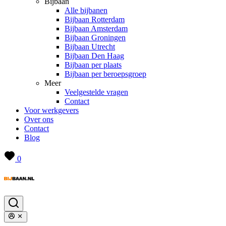
Bijbaan
Alle bijbanen
Bijbaan Rotterdam
Bijbaan Amsterdam
Bijbaan Groningen
Bijbaan Utrecht
Bijbaan Den Haag
Bijbaan per plaats
Bijbaan per beroepsgroep
Meer
Veelgestelde vragen
Contact
Voor werkgevers
Over ons
Contact
Blog
0