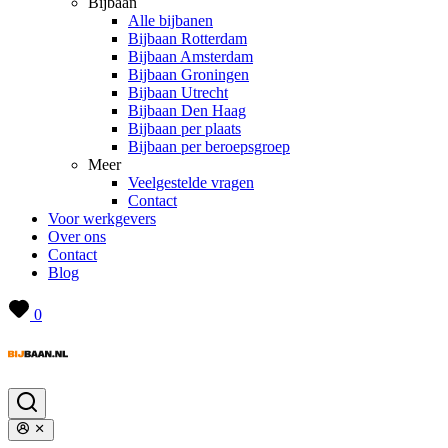
Bijbaan
Alle bijbanen
Bijbaan Rotterdam
Bijbaan Amsterdam
Bijbaan Groningen
Bijbaan Utrecht
Bijbaan Den Haag
Bijbaan per plaats
Bijbaan per beroepsgroep
Meer
Veelgestelde vragen
Contact
Voor werkgevers
Over ons
Contact
Blog
0