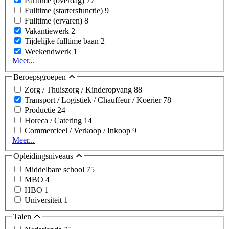
Parttime (overdag)
77
Fulltime (startersfunctie)
9
Fulltime (ervaren)
8
Vakantiewerk
2
Tijdelijke fulltime baan
2
Weekendwerk
1
Meer...
Beroepsgroepen
Zorg / Thuiszorg / Kinderopvang
88
Transport / Logistiek / Chauffeur / Koerier
78
Productie
24
Horeca / Catering
14
Commercieel / Verkoop / Inkoop
9
Meer...
Opleidingsniveaus
Middelbare school
75
MBO
4
HBO
1
Universiteit
1
Talen