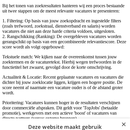
Bij het tonen van zoekresultaten hanteren wij een proces bestaande
uit twee stappen om de meest relevante vacatures te presenteren:
1. Filtering: Op basis van jouw zoekopdracht en ingestelde filters
(zoals trefwoord, zoekstraal, dienstverband en salaris) worden
vacatures die niet aan deze harde criteria voldoen, uitgesloten.
2. Rangschikking (Ranking): De overgebleven vacatures worden
gerangschikt op basis van een gecombineerde relevantiescore. Deze
score wordt als volgt opgebouwd:
Tekstuele match: We kijken naar de overeenkomst tussen jouw
zoektermen en de vacaturetekst. Hierbij wegen trefwoorden in de
functietitel het zwaarst, gevolgd door de korte omschrijving.
Actualiteit & Locatie: Recent geplaatste vacatures en vacatures die
dichter bij jouw zoeklocatie liggen, krijgen een hogere positie. De
score neemt af naarmate een vacature ouder is of de afstand groter
wordt.
Prioritering: Vacatures kunnen hoger in de resultaten verschijnen
door commerciële afspraken. Dit geldt voor 'TopJobs' (betaalde
promotie), werkgevers met een actieve 'boost' of vacatures van
directe partners (versus externe bronnen).
×
Deze website maakt gebruik