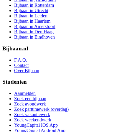
Bijbaan in Rotterdam
Bijbaan in Utrecht
Bijbaan in Leiden
Bijbaan in Haarlem
Bijbaan in Amersfoort
Bijbaan in Den Haag
Bijbaan in Eindhoven
Bijbaan.nl
F.A.Q.
Contact
Over Bijbaan
Studenten
Aanmelden
Zoek een bijbaan
Zoek avondwerk
Zoek parttimewerk (overdag)
Zoek vakantiewerk
Zoek weekendwerk
YoungCapital IOS App
YoungCapital Android App