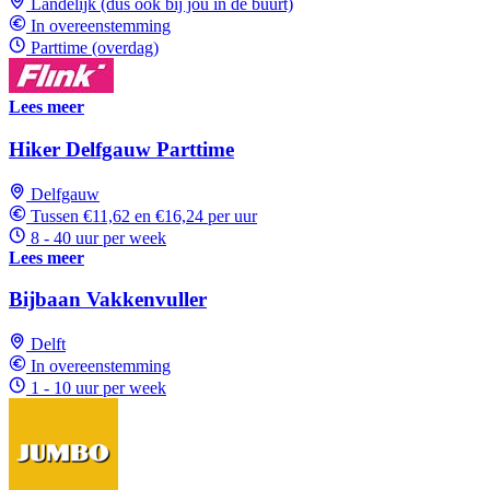
Landelijk (dus ook bij jou in de buurt)
In overeenstemming
Parttime (overdag)
Lees meer
Hiker Delfgauw Parttime
Delfgauw
Tussen €11,62 en €16,24 per uur
8 - 40 uur per week
Lees meer
Bijbaan Vakkenvuller
Delft
In overeenstemming
1 - 10 uur per week