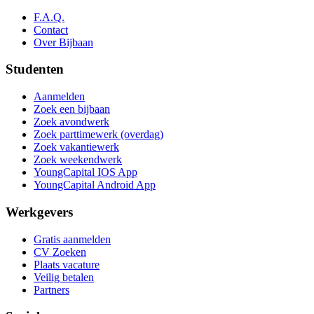
F.A.Q.
Contact
Over Bijbaan
Studenten
Aanmelden
Zoek een bijbaan
Zoek avondwerk
Zoek parttimewerk (overdag)
Zoek vakantiewerk
Zoek weekendwerk
YoungCapital IOS App
YoungCapital Android App
Werkgevers
Gratis aanmelden
CV Zoeken
Plaats vacature
Veilig betalen
Partners