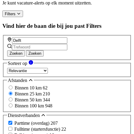
a
Je kunt vacature-alerts op elk moment uitzetten.
human,
ignore
Filters
this
field
Vind hier de baan die bij jou past
Filters
Zoeken
Zoeken
Sorteer op
Afstanden
Binnen 10 km
62
Binnen 25 km
210
Binnen 50 km
344
Binnen 100 km
948
Dienstverbanden
Parttime (overdag)
207
Fulltime (startersfunctie)
22