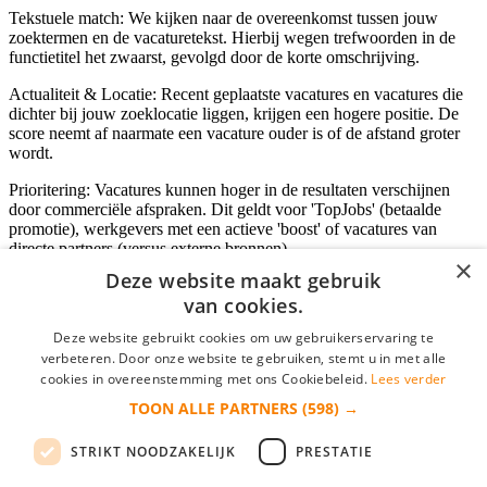
Tekstuele match: We kijken naar de overeenkomst tussen jouw
zoektermen en de vacaturetekst. Hierbij wegen trefwoorden in de
functietitel het zwaarst, gevolgd door de korte omschrijving.
Actualiteit & Locatie: Recent geplaatste vacatures en vacatures die
dichter bij jouw zoeklocatie liggen, krijgen een hogere positie. De
score neemt af naarmate een vacature ouder is of de afstand groter
wordt.
Prioritering: Vacatures kunnen hoger in de resultaten verschijnen
door commerciële afspraken. Dit geldt voor 'TopJobs' (betaalde
promotie), werkgevers met een actieve 'boost' of vacatures van
directe partners (versus externe bronnen).
×
Deze website maakt gebruik
van cookies.
Inloggen als bedrijf
Deze website gebruikt cookies om uw gebruikerservaring te
verbeteren. Door onze website te gebruiken, stemt u in met alle
E-mail
*
cookies in overeenstemming met ons Cookiebeleid.
Lees verder
TOON ALLE PARTNERS
(598) →
Wachtwoord
STRIKT NOODZAKELIJK
PRESTATIE
login gegevens onthouden
Wachtwoord vergeten?