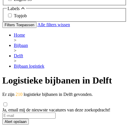
Labels
Topjob
Alle filters wissen
Filters Toepassen
Home
>
Bijbaan
>
Delft
>
Bijbaan logistiek
Logistieke bijbanen in Delft
Er zijn
210
logistieke bijbanen in Delft gevonden.
Ja, email mij de nieuwste vacatures van deze zoekopdracht!
If
you
Alert opslaan
are