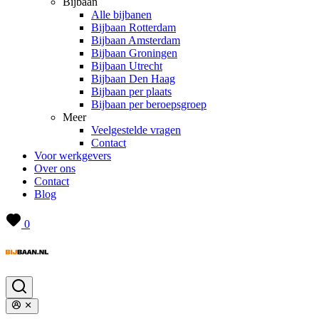
Bijbaan
Alle bijbanen
Bijbaan Rotterdam
Bijbaan Amsterdam
Bijbaan Groningen
Bijbaan Utrecht
Bijbaan Den Haag
Bijbaan per plaats
Bijbaan per beroepsgroep
Meer
Veelgestelde vragen
Contact
Voor werkgevers
Over ons
Contact
Blog
0