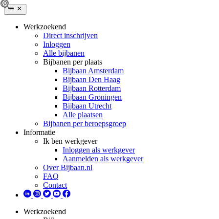
Werkzoekend
Direct inschrijven
Inloggen
Alle bijbanen
Bijbanen per plaats
Bijbaan Amsterdam
Bijbaan Den Haag
Bijbaan Rotterdam
Bijbaan Groningen
Bijbaan Utrecht
Alle plaatsen
Bijbanen per beroepsgroep
Informatie
Ik ben werkgever
Inloggen als werkgever
Aanmelden als werkgever
Over Bijbaan.nl
FAQ
Contact
Werkzoekend