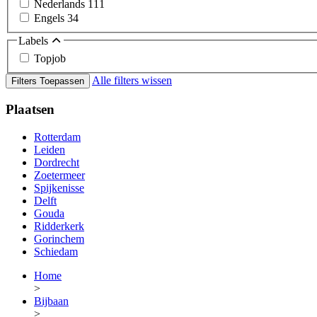
Nederlands
111
Engels
34
Labels
Topjob
Alle filters wissen
Filters Toepassen
Plaatsen
Rotterdam
Leiden
Dordrecht
Zoetermeer
Spijkenisse
Delft
Gouda
Ridderkerk
Gorinchem
Schiedam
Home
>
Bijbaan
>