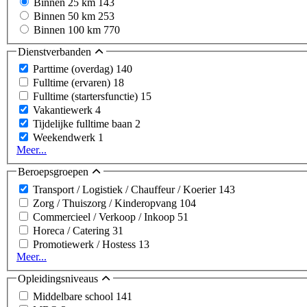
Binnen 25 km
143
Binnen 50 km
253
Binnen 100 km
770
Dienstverbanden
Parttime (overdag)
140
Fulltime (ervaren)
18
Fulltime (startersfunctie)
15
Vakantiewerk
4
Tijdelijke fulltime baan
2
Weekendwerk
1
Meer...
Beroepsgroepen
Transport / Logistiek / Chauffeur / Koerier
143
Zorg / Thuiszorg / Kinderopvang
104
Commercieel / Verkoop / Inkoop
51
Horeca / Catering
31
Promotiewerk / Hostess
13
Meer...
Opleidingsniveaus
Middelbare school
141