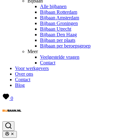
Bijbaan
Alle bijbanen
Bijbaan Rotterdam
Bijbaan Amsterdam
Bijbaan Groningen
Bijbaan Utrecht
Bijbaan Den Haag
Bijbaan per plaats
Bijbaan per beroepsgroep
Meer
Veelgestelde vragen
Contact
Voor werkgevers
Over ons
Contact
Blog
0