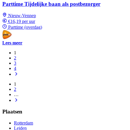
Parttime Tijdelijke baan als postbezorger
Nieuw-Vennep
€16,19 per uur
Parttime (overdag)
Lees meer
1
2
3
4
1
2
…
Plaatsen
Rotterdam
Leiden