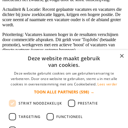
Actualiteit & Locatie: Recent geplaatste vacatures en vacatures die
dichter bij jouw zoeklocatie liggen, krijgen een hogere positie. De
score neemt af naarmate een vacature ouder is of de afstand groter
wordt.
Prioritering: Vacatures kunnen hoger in de resultaten verschijnen
door commerciële afspraken. Dit geldt voor 'TopJobs' (betaalde
promotie), werkgevers met een actieve 'boost' of vacatures van
directe partners (versus externe bronnen).
×
Deze website maakt gebruik
van cookies.
Inloggen als bedrijf
Deze website gebruikt cookies om uw gebruikerservaring te
verbeteren. Door onze website te gebruiken, stemt u in met alle
E-mail
*
cookies in overeenstemming met ons Cookiebeleid.
Lees verder
TOON ALLE PARTNERS
(598) →
Wachtwoord
STRIKT NOODZAKELIJK
PRESTATIE
login gegevens onthouden
Wachtwoord vergeten?
login
TARGETING
FUNCTIONEEL
Bedrijf aanmelden