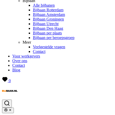
Bijbaan
Alle bijbanen
Bijbaan Rotterdam
Bijbaan Amsterdam
Bijbaan Groningen
Bijbaan Utrecht
Bijbaan Den Haag
Bijbaan per plaats
Bijbaan per beroepsgroep
Meer
Veelgestelde vragen
Contact
Voor werkgevers
Over ons
Contact
Blog
0