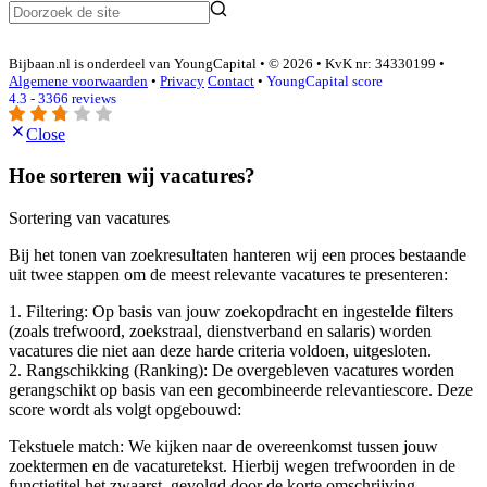
Bijbaan.nl is onderdeel van YoungCapital • © 2026 • KvK nr: 34330199 •
Algemene voorwaarden
•
Privacy
Contact
•
YoungCapital score
4.3 - 3366 reviews
Close
Hoe sorteren wij vacatures?
Sortering van vacatures
Bij het tonen van zoekresultaten hanteren wij een proces bestaande
uit twee stappen om de meest relevante vacatures te presenteren:
1. Filtering: Op basis van jouw zoekopdracht en ingestelde filters
(zoals trefwoord, zoekstraal, dienstverband en salaris) worden
vacatures die niet aan deze harde criteria voldoen, uitgesloten.
2. Rangschikking (Ranking): De overgebleven vacatures worden
gerangschikt op basis van een gecombineerde relevantiescore. Deze
score wordt als volgt opgebouwd:
Tekstuele match: We kijken naar de overeenkomst tussen jouw
zoektermen en de vacaturetekst. Hierbij wegen trefwoorden in de
functietitel het zwaarst, gevolgd door de korte omschrijving.