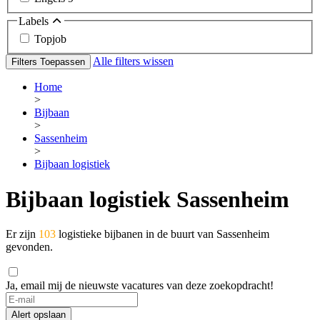
Labels
Topjob
Alle filters wissen
Filters Toepassen
Home
>
Bijbaan
>
Sassenheim
>
Bijbaan logistiek
Bijbaan logistiek Sassenheim
Er zijn
103
logistieke bijbanen in de buurt van Sassenheim
gevonden.
Ja, email mij de nieuwste vacatures van deze zoekopdracht!
If
you
Alert opslaan