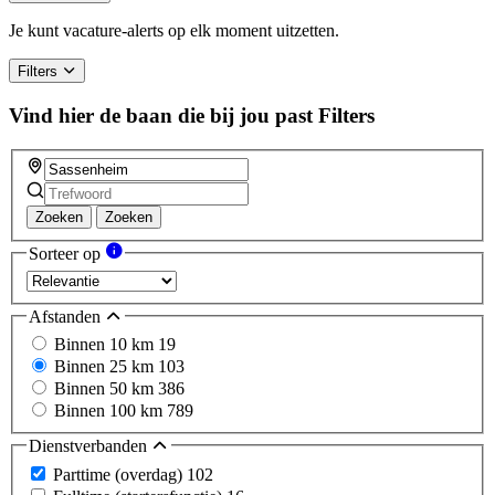
are
a
Je kunt vacature-alerts op elk moment uitzetten.
human,
ignore
Filters
this
field
Vind hier de baan die bij jou past
Filters
Zoeken
Zoeken
Sorteer op
Afstanden
Binnen 10 km
19
Binnen 25 km
103
Binnen 50 km
386
Binnen 100 km
789
Dienstverbanden
Parttime (overdag)
102