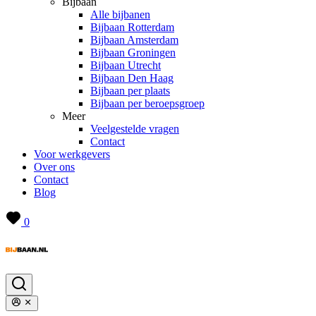
Bijbaan
Alle bijbanen
Bijbaan Rotterdam
Bijbaan Amsterdam
Bijbaan Groningen
Bijbaan Utrecht
Bijbaan Den Haag
Bijbaan per plaats
Bijbaan per beroepsgroep
Meer
Veelgestelde vragen
Contact
Voor werkgevers
Over ons
Contact
Blog
0