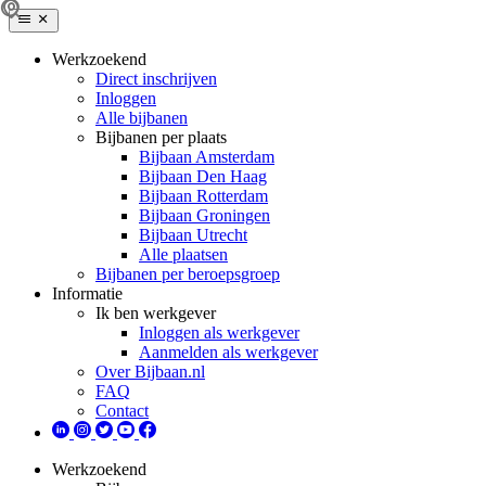
Werkzoekend
Direct inschrijven
Inloggen
Alle bijbanen
Bijbanen per plaats
Bijbaan Amsterdam
Bijbaan Den Haag
Bijbaan Rotterdam
Bijbaan Groningen
Bijbaan Utrecht
Alle plaatsen
Bijbanen per beroepsgroep
Informatie
Ik ben werkgever
Inloggen als werkgever
Aanmelden als werkgever
Over Bijbaan.nl
FAQ
Contact
Werkzoekend