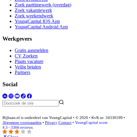
Zoek parttimewerk (overdag)
Zoek vakantiewerk
Zoek weekendwerk
YoungCapital IOS App
YoungCapital Android App
Werkgevers
Gratis aanmelden
CV Zoeken
Plaats vacature
Veilig betalen
Partners
Social
Bijbaan.nl is onderdeel van YoungCapital • © 2026 • KvK nr: 34330199 •
Algemene voorwaarden
•
Privacy
Contact
•
YoungCapital score
4.3 - 3366 reviews