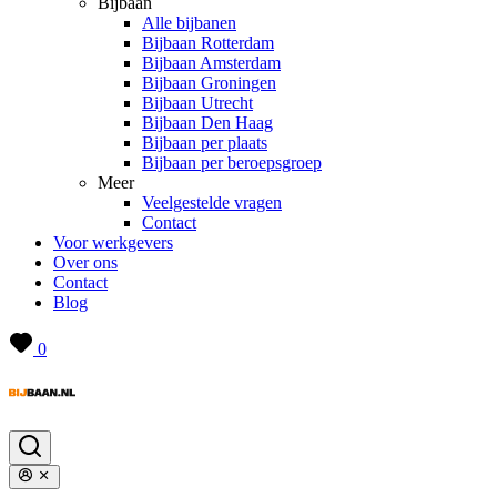
Bijbaan
Alle bijbanen
Bijbaan Rotterdam
Bijbaan Amsterdam
Bijbaan Groningen
Bijbaan Utrecht
Bijbaan Den Haag
Bijbaan per plaats
Bijbaan per beroepsgroep
Meer
Veelgestelde vragen
Contact
Voor werkgevers
Over ons
Contact
Blog
0