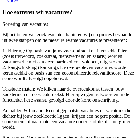
Close
Hoe sorteren wij vacatures?
Sortering van vacatures
Bij het tonen van zoekresultaten hanteren wij een proces bestaande
uit twee stappen om de meest relevante vacatures te presenteren:
1. Filtering: Op basis van jouw zoekopdracht en ingestelde filters
(zoals trefwoord, zoekstraal, dienstverband en salaris) worden
vacatures die niet aan deze harde criteria voldoen, uitgesloten.
2. Rangschikking (Ranking): De overgebleven vacatures worden
gerangschikt op basis van een gecombineerde relevantiescore. Deze
score wordt als volgt opgebouwd:
Tekstuele match: We kijken naar de overeenkomst tussen jouw
zoektermen en de vacaturetekst. Hierbij wegen trefwoorden in de
functietitel het zwaarst, gevolgd door de korte omschrijving.
Actualiteit & Locatie: Recent geplaatste vacatures en vacatures die
dichter bij jouw zoeklocatie liggen, krijgen een hogere positie. De
score neemt af naarmate een vacature ouder is of de afstand groter
wordt.
Prioritering: Vacatures kunnen hoger in de resultaten verschijnen