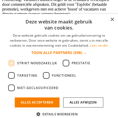
door commerciële afspraken. Dit geldt voor 'TopJobs' (betaalde
promotie), werkgevers met een actieve 'boost' of vacatures van
directe partners (versus externe bronnen).
×
Deze website maakt gebruik
van cookies.
Inloggen als bedrijf
Deze website gebruikt cookies om uw gebruikerservaring te
verbeteren. Door onze website te gebruiken, stemt u in met alle
E-mail
*
cookies in overeenstemming met ons Cookiebeleid.
Lees verder
TOON ALLE PARTNERS
(598) →
Wachtwoord
STRIKT NOODZAKELIJK
PRESTATIE
login gegevens onthouden
Wachtwoord vergeten?
login
TARGETING
FUNCTIONEEL
Bedrijf aanmelden
NIET-GECLASSIFICEERD
Na het aanmelden kun je meteen je vacature plaatsen en heb je je
nieuwe collega/werknemer zo gevonden!
ALLES ACCEPTEREN
ALLES AFWIJZEN
Heb je nog geen gratis bedrijfsprofiel?
DETAILS WEERGEVEN