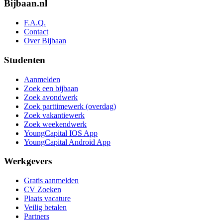
Bijbaan.nl
F.A.Q.
Contact
Over Bijbaan
Studenten
Aanmelden
Zoek een bijbaan
Zoek avondwerk
Zoek parttimewerk (overdag)
Zoek vakantiewerk
Zoek weekendwerk
YoungCapital IOS App
YoungCapital Android App
Werkgevers
Gratis aanmelden
CV Zoeken
Plaats vacature
Veilig betalen
Partners