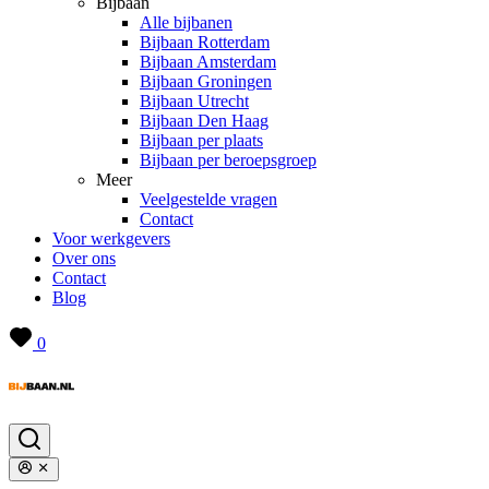
Bijbaan
Alle bijbanen
Bijbaan Rotterdam
Bijbaan Amsterdam
Bijbaan Groningen
Bijbaan Utrecht
Bijbaan Den Haag
Bijbaan per plaats
Bijbaan per beroepsgroep
Meer
Veelgestelde vragen
Contact
Voor werkgevers
Over ons
Contact
Blog
0