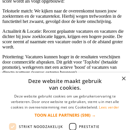
score wordt als volgt opgebouwd:
Tekstuele match: We kijken naar de overeenkomst tussen jouw
zoektermen en de vacaturetekst. Hierbij wegen trefwoorden in de
functietitel het zwaarst, gevolgd door de korte omschrijving.
Actualiteit & Locatie: Recent geplaatste vacatures en vacatures die
dichter bij jouw zoeklocatie liggen, krijgen een hogere positie. De
score neemt af naarmate een vacature ouder is of de afstand groter
wordt.
Prioritering: Vacatures kunnen hoger in de resultaten verschijnen
door commerciële afspraken. Dit geldt voor 'TopJobs' (betaalde
promotie), werkgevers met een actieve 'boost' of vacatures van
directe partners (versus externe bronnen).
×
Deze website maakt gebruik
van cookies.
Inloggen als bedrijf
Deze website gebruikt cookies om uw gebruikerservaring te
verbeteren. Door onze website te gebruiken, stemt u in met alle
E-mail
*
cookies in overeenstemming met ons Cookiebeleid.
Lees verder
TOON ALLE PARTNERS
(598) →
Wachtwoord
STRIKT NOODZAKELIJK
PRESTATIE
login gegevens onthouden