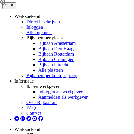
Werkzoekend
Direct inschrijven
Inloggen
Alle bijbanen
Bijbanen per plaats
Bijbaan Amsterdam
Bijbaan Den Haag
Bijbaan Rotterdam
Bijbaan Groningen
Bijbaan Utrecht
Alle plaatsen
Bijbanen per beroepsgroep
Informatie
Ik ben werkgever
Inloggen als werkgever
Aanmelden als werkgever
Over Bijbaan.nl
FAQ
Contact
Werkzoekend