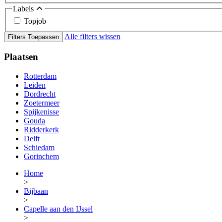
Labels
Topjob
Alle filters wissen
Filters Toepassen
Plaatsen
Rotterdam
Leiden
Dordrecht
Zoetermeer
Spijkenisse
Gouda
Ridderkerk
Delft
Schiedam
Gorinchem
Home
>
Bijbaan
>
Capelle aan den IJssel
>