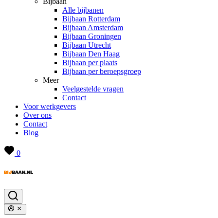
Bijbaan
Alle bijbanen
Bijbaan Rotterdam
Bijbaan Amsterdam
Bijbaan Groningen
Bijbaan Utrecht
Bijbaan Den Haag
Bijbaan per plaats
Bijbaan per beroepsgroep
Meer
Veelgestelde vragen
Contact
Voor werkgevers
Over ons
Contact
Blog
0