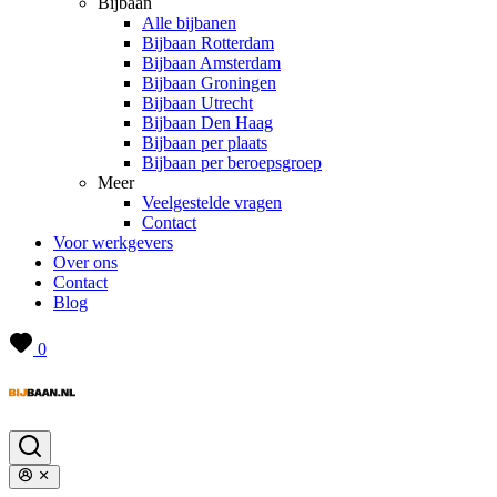
Bijbaan
Alle bijbanen
Bijbaan Rotterdam
Bijbaan Amsterdam
Bijbaan Groningen
Bijbaan Utrecht
Bijbaan Den Haag
Bijbaan per plaats
Bijbaan per beroepsgroep
Meer
Veelgestelde vragen
Contact
Voor werkgevers
Over ons
Contact
Blog
0