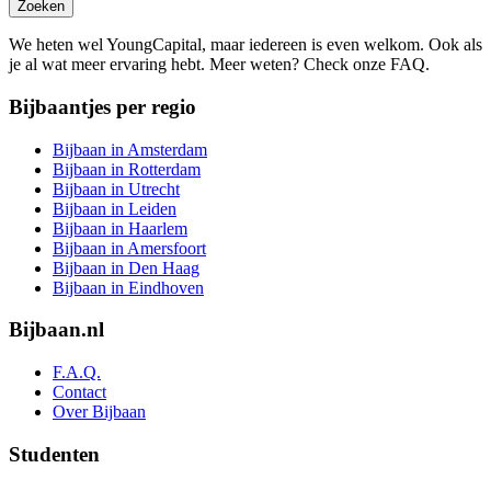
Zoeken
We heten wel YoungCapital, maar iedereen is even welkom. Ook als
je al wat meer ervaring hebt. Meer weten? Check onze FAQ.
Bijbaantjes per regio
Bijbaan in Amsterdam
Bijbaan in Rotterdam
Bijbaan in Utrecht
Bijbaan in Leiden
Bijbaan in Haarlem
Bijbaan in Amersfoort
Bijbaan in Den Haag
Bijbaan in Eindhoven
Bijbaan.nl
F.A.Q.
Contact
Over Bijbaan
Studenten