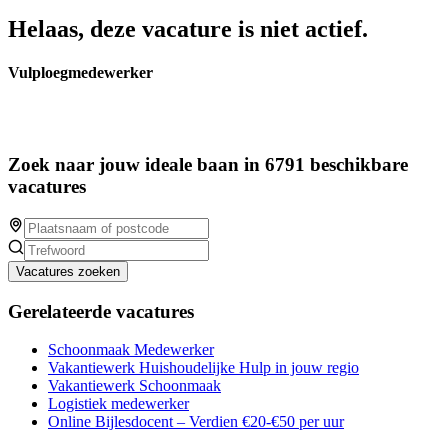
Helaas, deze vacature is niet actief.
Vulploegmedewerker
Zoek naar jouw ideale baan in 6791 beschikbare
vacatures
Vacatures zoeken
Gerelateerde vacatures
Schoonmaak Medewerker
Vakantiewerk Huishoudelijke Hulp in jouw regio
Vakantiewerk Schoonmaak
Logistiek medewerker
Online Bijlesdocent – Verdien €20-€50 per uur