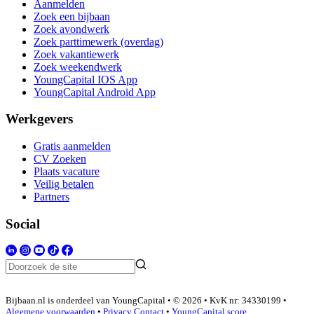
Aanmelden
Zoek een bijbaan
Zoek avondwerk
Zoek parttimewerk (overdag)
Zoek vakantiewerk
Zoek weekendwerk
YoungCapital IOS App
YoungCapital Android App
Werkgevers
Gratis aanmelden
CV Zoeken
Plaats vacature
Veilig betalen
Partners
Social
Bijbaan.nl is onderdeel van YoungCapital • © 2026 • KvK nr: 34330199 •
Algemene voorwaarden
•
Privacy
Contact
•
YoungCapital score