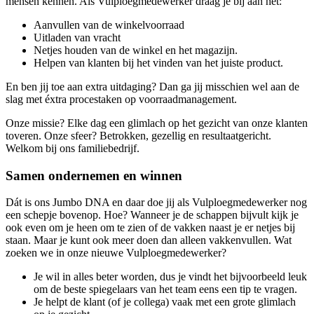
mensen kennen. Als Vulploegmedewerker draag je bij aan het:
Aanvullen van de winkelvoorraad
Uitladen van vracht
Netjes houden van de winkel en het magazijn.
Helpen van klanten bij het vinden van het juiste product.
En ben jij toe aan extra uitdaging? Dan ga jij misschien wel aan de
slag met éxtra procestaken op voorraadmanagement.
Onze missie? Elke dag een glimlach op het gezicht van onze klanten
toveren. Onze sfeer? Betrokken, gezellig en resultaatgericht.
Welkom bij ons familiebedrijf.
Samen ondernemen en winnen
Dát is ons Jumbo DNA en daar doe jij als Vulploegmedewerker nog
een schepje bovenop. Hoe? Wanneer je de schappen bijvult kijk je
ook even om je heen om te zien of de vakken naast je er netjes bij
staan. Maar je kunt ook meer doen dan alleen vakkenvullen. Wat
zoeken we in onze nieuwe Vulploegmedewerker?
Je wil in alles beter worden, dus je vindt het bijvoorbeeld leuk
om de beste spiegelaars van het team eens een tip te vragen.
Je helpt de klant (of je collega) vaak met een grote glimlach