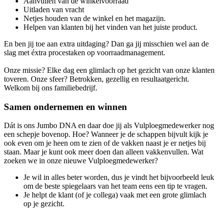
Aanvullen van de winkelvoorraad
Uitladen van vracht
Netjes houden van de winkel en het magazijn.
Helpen van klanten bij het vinden van het juiste product.
En ben jij toe aan extra uitdaging? Dan ga jij misschien wel aan de
slag met éxtra procestaken op voorraadmanagement.
Onze missie? Elke dag een glimlach op het gezicht van onze klanten
toveren. Onze sfeer? Betrokken, gezellig en resultaatgericht.
Welkom bij ons familiebedrijf.
Samen ondernemen en winnen
Dát is ons Jumbo DNA en daar doe jij als Vulploegmedewerker nog
een schepje bovenop. Hoe? Wanneer je de schappen bijvult kijk je
ook even om je heen om te zien of de vakken naast je er netjes bij
staan. Maar je kunt ook meer doen dan alleen vakkenvullen. Wat
zoeken we in onze nieuwe Vulploegmedewerker?
Je wil in alles beter worden, dus je vindt het bijvoorbeeld leuk
om de beste spiegelaars van het team eens een tip te vragen.
Je helpt de klant (of je collega) vaak met een grote glimlach
op je gezicht.