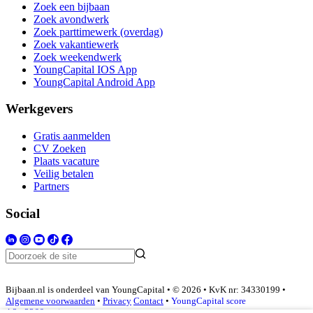
Zoek een bijbaan
Zoek avondwerk
Zoek parttimewerk (overdag)
Zoek vakantiewerk
Zoek weekendwerk
YoungCapital IOS App
YoungCapital Android App
Werkgevers
Gratis aanmelden
CV Zoeken
Plaats vacature
Veilig betalen
Partners
Social
Bijbaan.nl is onderdeel van YoungCapital • © 2026 • KvK nr: 34330199 •
Algemene voorwaarden
•
Privacy
Contact
•
YoungCapital score
4.3 - 3366 reviews