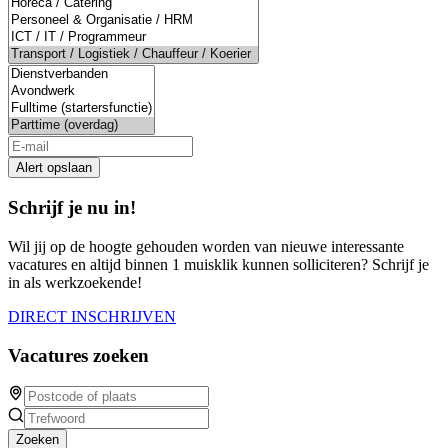
a
human,
ignore
this
field
Alert opslaan
Schrijf je nu in!
Wil jij op de hoogte gehouden worden van nieuwe interessante
vacatures en altijd binnen 1 muisklik kunnen solliciteren? Schrijf je
in als werkzoekende!
DIRECT INSCHRIJVEN
Vacatures zoeken
Zoeken