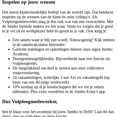
Inspelen op jouw wensen
Het meest klantvriendelijke bedrijf van de wereld zijn. Dat betekent
inspelen op de wensen van de klant én onze collega’s. Als
Vulploegmedewerker mag je dus ook wat van ons verwachten. Met
de Jumbo formule maken we het waar. Want we zorgen dat je goed
in je vel zit én werkplezier hebt én groeit in je vak. Ook krijg je:
Een salaris waar je blij van wordt. Nieuwsgierig? Kijk meteen
in de salariscalculator hieronder.
Gerichte trainingen en opleidingen binnen onze eigen Jumbo
Academy.
Doorgroeimogelijkheden. Bijvoorbeeld naar een functie als
Vulploegleider.
De mogelijkheid om deel te nemen aan onze collectieve
zorgverzekering.
24 vakantiedagen, wekelijks 3 uur Atv en vakantiegeld (op
basis van een 40-urige werkweek).
10% korting op al je boodschappen die we via je salaris
uitbetalen. Plus extra voordelen in de Jumbo Extra’s app.
Dus Vulploegmedewerker,
ben je klaar voor het avontuur bij jouw Jumbo in Delft? Laat dit dan
direct zien en solliciteer op deze functie.