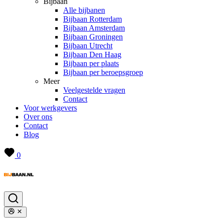
Bijbaan
Alle bijbanen
Bijbaan Rotterdam
Bijbaan Amsterdam
Bijbaan Groningen
Bijbaan Utrecht
Bijbaan Den Haag
Bijbaan per plaats
Bijbaan per beroepsgroep
Meer
Veelgestelde vragen
Contact
Voor werkgevers
Over ons
Contact
Blog
0