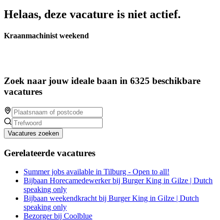
Helaas, deze vacature is niet actief.
Kraanmachinist weekend
Zoek naar jouw ideale baan in 6325 beschikbare
vacatures
Vacatures zoeken
Gerelateerde vacatures
Summer jobs available in Tilburg - Open to all!
Bijbaan Horecamedewerker bij Burger King in Gilze | Dutch
speaking only
Bijbaan weekendkracht bij Burger King in Gilze | Dutch
speaking only
Bezorger bij Coolblue