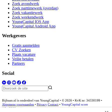
Zoek avondwerk
Zoek parttimewerk (overdag)
Zoek vakantiewerk
Zoek weekendwerk
YoungCapital IOS App
YoungCapital Android App
Werkgevers
Gratis aanmelden
CV Zoeken
Plaats vacature
Veilig betalen
Partners
Social
Bijbaan.nl is onderdeel van YoungCapital • © 2026 • KvK nr: 34330199 •
Algemene voorwaarden
•
Privacy
Contact
•
YoungCapital score
4.3 - 3366 reviews