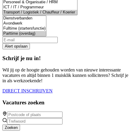
a
human,
ignore
this
field
Alert opslaan
Schrijf je nu in!
Wil jij op de hoogte gehouden worden van nieuwe interessante
vacatures en altijd binnen 1 muisklik kunnen solliciteren? Schrijf je
in als werkzoekende!
DIRECT INSCHRIJVEN
Vacatures zoeken
Zoeken