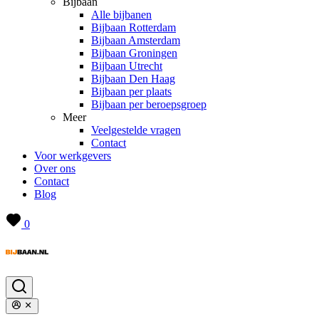
Bijbaan
Alle bijbanen
Bijbaan Rotterdam
Bijbaan Amsterdam
Bijbaan Groningen
Bijbaan Utrecht
Bijbaan Den Haag
Bijbaan per plaats
Bijbaan per beroepsgroep
Meer
Veelgestelde vragen
Contact
Voor werkgevers
Over ons
Contact
Blog
0