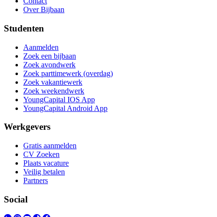
Contact
Over Bijbaan
Studenten
Aanmelden
Zoek een bijbaan
Zoek avondwerk
Zoek parttimewerk (overdag)
Zoek vakantiewerk
Zoek weekendwerk
YoungCapital IOS App
YoungCapital Android App
Werkgevers
Gratis aanmelden
CV Zoeken
Plaats vacature
Veilig betalen
Partners
Social