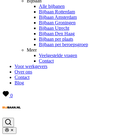
Bijbaan
Alle bijbanen
Bijbaan Rotterdam
Bijbaan Amsterdam
Bijbaan Groningen
Bijbaan Utrecht
Bijbaan Den Haag
Bijbaan per plaats
Bijbaan per beroepsgroep
Meer
Veelgestelde vragen
Contact
Voor werkgevers
Over ons
Contact
Blog
0