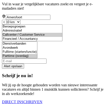
Vul in waar je vergelijkbare vacatures zoekt en vergeet je e-
mailadres niet!
If
you
are
a
human,
ignore
this
field
Alert opslaan
Schrijf je nu in!
Wil jij op de hoogte gehouden worden van nieuwe interessante
vacatures en altijd binnen 1 muisklik kunnen solliciteren? Schrijf je
in als werkzoekende!
DIRECT INSCHRIJVEN