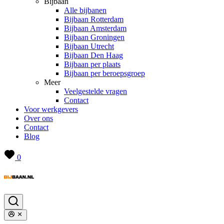
Bijbaan
Alle bijbanen
Bijbaan Rotterdam
Bijbaan Amsterdam
Bijbaan Groningen
Bijbaan Utrecht
Bijbaan Den Haag
Bijbaan per plaats
Bijbaan per beroepsgroep
Meer
Veelgestelde vragen
Contact
Voor werkgevers
Over ons
Contact
Blog
0