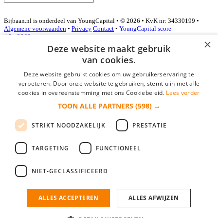
Bijbaan.nl is onderdeel van YoungCapital • © 2026 • KvK nr: 34330199 •
Algemene voorwaarden
•
Privacy
Contact
•
YoungCapital score
4.3 - 3366 reviews
×
Deze website maakt gebruik
van cookies.
Inloggen als bedrijf
Deze website gebruikt cookies om uw gebruikerservaring te
verbeteren. Door onze website te gebruiken, stemt u in met alle
E-mail
*
cookies in overeenstemming met ons Cookiebeleid.
Lees verder
TOON ALLE PARTNERS
(598) →
Wachtwoord
STRIKT NOODZAKELIJK
PRESTATIE
login gegevens onthouden
Wachtwoord vergeten?
login
TARGETING
FUNCTIONEEL
Bedrijf aanmelden
NIET-GECLASSIFICEERD
Na het aanmelden kun je meteen je vacature plaatsen en heb je je
nieuwe collega/werknemer zo gevonden!
ALLES ACCEPTEREN
ALLES AFWIJZEN
Heb je nog geen gratis bedrijfsprofiel?