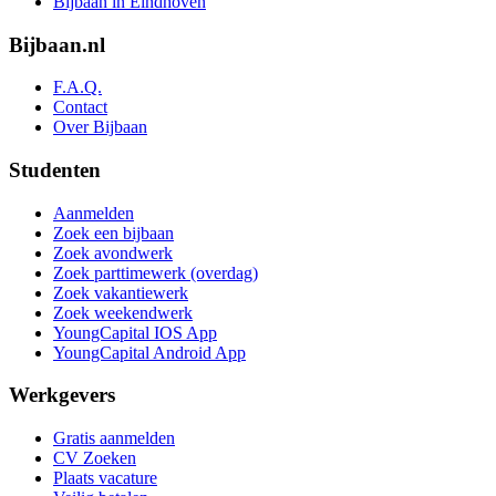
Bijbaan in Eindhoven
Bijbaan.nl
F.A.Q.
Contact
Over Bijbaan
Studenten
Aanmelden
Zoek een bijbaan
Zoek avondwerk
Zoek parttimewerk (overdag)
Zoek vakantiewerk
Zoek weekendwerk
YoungCapital IOS App
YoungCapital Android App
Werkgevers
Gratis aanmelden
CV Zoeken
Plaats vacature