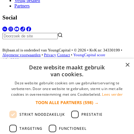
Veilig betalen
Partners
Social
Bijbaan.nl is onderdeel van YoungCapital • © 2026 • KvK nr: 34330199 •
Algemene voorwaarden
•
Privacy
Contact
•
YoungCapital score
4.3 - 3366 reviews
×
Deze website maakt gebruik
van cookies.
Inloggen als bedrijf
Deze website gebruikt cookies om uw gebruikerservaring te
verbeteren. Door onze website te gebruiken, stemt u in met alle
E-mail
*
cookies in overeenstemming met ons Cookiebeleid.
Lees verder
TOON ALLE PARTNERS
(598) →
Wachtwoord
STRIKT NOODZAKELIJK
PRESTATIE
login gegevens onthouden
Wachtwoord vergeten?
login
TARGETING
FUNCTIONEEL