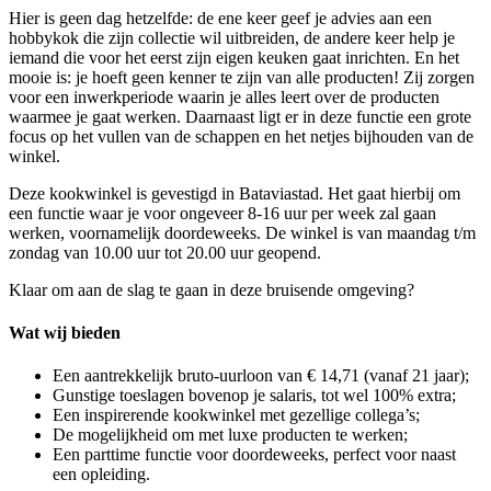
Hier is geen dag hetzelfde: de ene keer geef je advies aan een
hobbykok die zijn collectie wil uitbreiden, de andere keer help je
iemand die voor het eerst zijn eigen keuken gaat inrichten. En het
mooie is: je hoeft geen kenner te zijn van alle producten! Zij zorgen
voor een inwerkperiode waarin je alles leert over de producten
waarmee je gaat werken. Daarnaast ligt er in deze functie een grote
focus op het vullen van de schappen en het netjes bijhouden van de
winkel.
Deze kookwinkel is gevestigd in Bataviastad. Het gaat hierbij om
een functie waar je voor ongeveer 8-16 uur per week zal gaan
werken, voornamelijk doordeweeks. De winkel is van maandag t/m
zondag van 10.00 uur tot 20.00 uur geopend.
Klaar om aan de slag te gaan in deze bruisende omgeving?
Wat wij bieden
Een aantrekkelijk bruto-uurloon van € 14,71 (vanaf 21 jaar);
Gunstige toeslagen bovenop je salaris, tot wel 100% extra;
Een inspirerende kookwinkel met gezellige collega’s;
De mogelijkheid om met luxe producten te werken;
Een parttime functie voor doordeweeks, perfect voor naast
een opleiding.