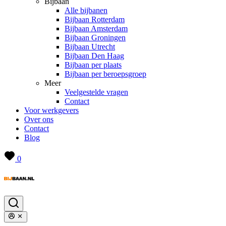
Bijbaan
Alle bijbanen
Bijbaan Rotterdam
Bijbaan Amsterdam
Bijbaan Groningen
Bijbaan Utrecht
Bijbaan Den Haag
Bijbaan per plaats
Bijbaan per beroepsgroep
Meer
Veelgestelde vragen
Contact
Voor werkgevers
Over ons
Contact
Blog
0