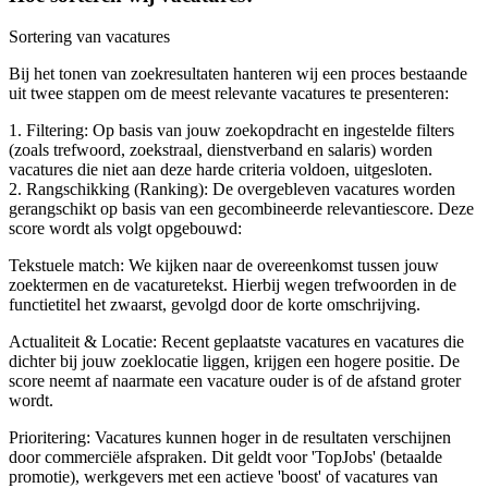
Sortering van vacatures
Bij het tonen van zoekresultaten hanteren wij een proces bestaande
uit twee stappen om de meest relevante vacatures te presenteren:
1. Filtering: Op basis van jouw zoekopdracht en ingestelde filters
(zoals trefwoord, zoekstraal, dienstverband en salaris) worden
vacatures die niet aan deze harde criteria voldoen, uitgesloten.
2. Rangschikking (Ranking): De overgebleven vacatures worden
gerangschikt op basis van een gecombineerde relevantiescore. Deze
score wordt als volgt opgebouwd:
Tekstuele match: We kijken naar de overeenkomst tussen jouw
zoektermen en de vacaturetekst. Hierbij wegen trefwoorden in de
functietitel het zwaarst, gevolgd door de korte omschrijving.
Actualiteit & Locatie: Recent geplaatste vacatures en vacatures die
dichter bij jouw zoeklocatie liggen, krijgen een hogere positie. De
score neemt af naarmate een vacature ouder is of de afstand groter
wordt.
Prioritering: Vacatures kunnen hoger in de resultaten verschijnen
door commerciële afspraken. Dit geldt voor 'TopJobs' (betaalde
promotie), werkgevers met een actieve 'boost' of vacatures van