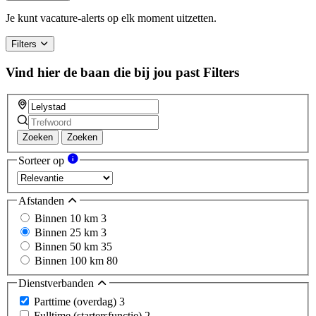
a
human,
Je kunt vacature-alerts op elk moment uitzetten.
ignore
this
Filters
field
Vind hier de baan die bij jou past
Filters
Zoeken
Zoeken
Sorteer op
Afstanden
Binnen 10 km
3
Binnen 25 km
3
Binnen 50 km
35
Binnen 100 km
80
Dienstverbanden
Parttime (overdag)
3
Fulltime (startersfunctie)
2