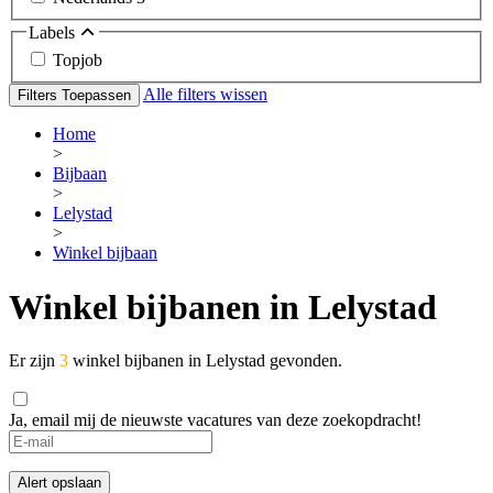
Labels
Topjob
Alle filters wissen
Filters Toepassen
Home
>
Bijbaan
>
Lelystad
>
Winkel bijbaan
Winkel bijbanen in Lelystad
Er zijn
3
winkel bijbanen in Lelystad gevonden.
Ja, email mij de nieuwste vacatures van deze zoekopdracht!
If
you
are
Alert opslaan