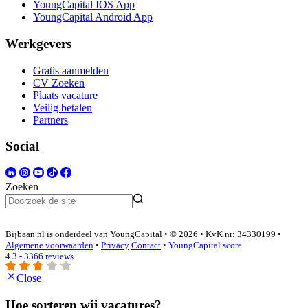
YoungCapital IOS App
YoungCapital Android App
Werkgevers
Gratis aanmelden
CV Zoeken
Plaats vacature
Veilig betalen
Partners
Social
Zoeken
Bijbaan.nl is onderdeel van YoungCapital • © 2026 • KvK nr: 34330199 •
Algemene voorwaarden
•
Privacy
Contact
•
YoungCapital score
4.3 - 3366 reviews
Close
Hoe sorteren wij vacatures?