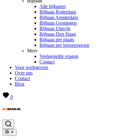
Bijbaan
Alle bijbanen
Bijbaan Rotterdam
Bijbaan Amsterdam
Bijbaan Groningen
Bijbaan Utrecht
Bijbaan Den Haag
Bijbaan per plaats
Bijbaan per beroepsgroep
Meer
Veelgestelde vragen
Contact
Voor werkgevers
Over ons
Contact
Blog
0