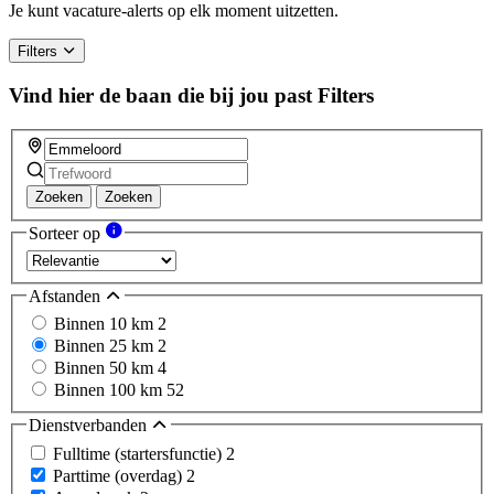
a
Je kunt vacature-alerts op elk moment uitzetten.
human,
ignore
Filters
this
field
Vind hier de baan die bij jou past
Filters
Zoeken
Zoeken
Sorteer op
Afstanden
Binnen 10 km
2
Binnen 25 km
2
Binnen 50 km
4
Binnen 100 km
52
Dienstverbanden
Fulltime (startersfunctie)
2
Parttime (overdag)
2