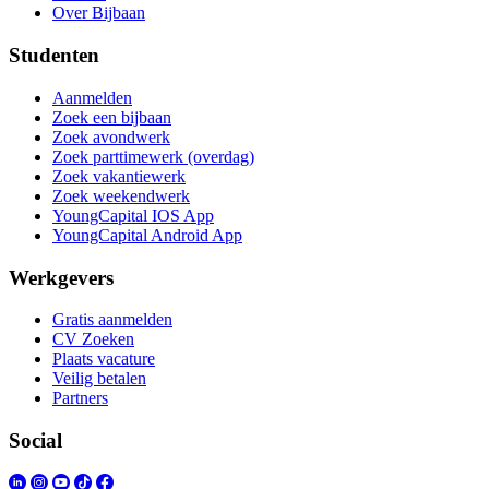
Over Bijbaan
Studenten
Aanmelden
Zoek een bijbaan
Zoek avondwerk
Zoek parttimewerk (overdag)
Zoek vakantiewerk
Zoek weekendwerk
YoungCapital IOS App
YoungCapital Android App
Werkgevers
Gratis aanmelden
CV Zoeken
Plaats vacature
Veilig betalen
Partners
Social