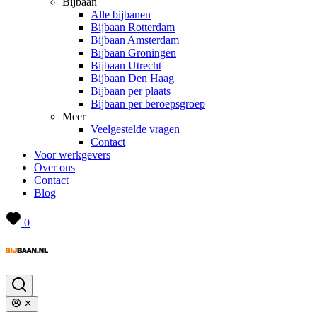
Bijbaan
Alle bijbanen
Bijbaan Rotterdam
Bijbaan Amsterdam
Bijbaan Groningen
Bijbaan Utrecht
Bijbaan Den Haag
Bijbaan per plaats
Bijbaan per beroepsgroep
Meer
Veelgestelde vragen
Contact
Voor werkgevers
Over ons
Contact
Blog
0