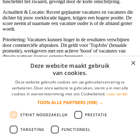
functietitel het zwaarst, gevolgd door de korte omschrijving.
Actualiteit & Locatie: Recent geplaatste vacatures en vacatures die
dichter bij jouw zoeklocatie liggen, krijgen een hogere positie. De
score neemt af naarmate een vacature ouder is of de afstand groter
wordt.
Prioritering: Vacatures kunnen hoger in de resultaten verschijnen
door commerciële afspraken. Dit geldt voor 'TopJobs' (betaalde
promotie), werkgevers met een actieve 'boost' of vacatures van
directe partners (versus externe bronnen).
×
Deze website maakt gebruik
van cookies.
Inloggen als bedrijf
Deze website gebruikt cookies om uw gebruikerservaring te
verbeteren. Door onze website te gebruiken, stemt u in met alle
E-mail
*
cookies in overeenstemming met ons Cookiebeleid.
Lees verder
TOON ALLE PARTNERS
(598) →
Wachtwoord
STRIKT NOODZAKELIJK
PRESTATIE
login gegevens onthouden
Wachtwoord vergeten?
login
TARGETING
FUNCTIONEEL