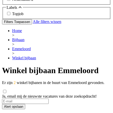
Labels
Topjob
Alle filters wissen
Filters Toepassen
Home
>
Bijbaan
>
Emmeloord
>
Winkel bijbaan
Winkel bijbaan Emmeloord
Er zijn
2
winkel bijbanen in de buurt van Emmeloord gevonden.
Ja, email mij de nieuwste vacatures van deze zoekopdracht!
If
you
Alert opslaan
are