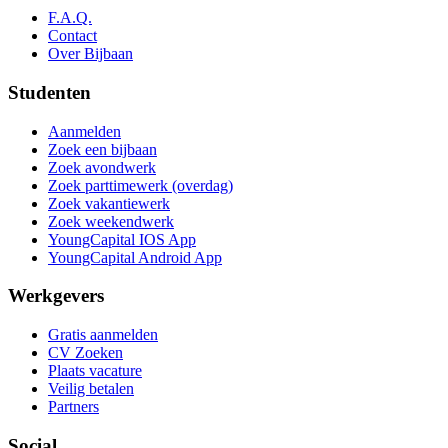
F.A.Q.
Contact
Over Bijbaan
Studenten
Aanmelden
Zoek een bijbaan
Zoek avondwerk
Zoek parttimewerk (overdag)
Zoek vakantiewerk
Zoek weekendwerk
YoungCapital IOS App
YoungCapital Android App
Werkgevers
Gratis aanmelden
CV Zoeken
Plaats vacature
Veilig betalen
Partners
Social