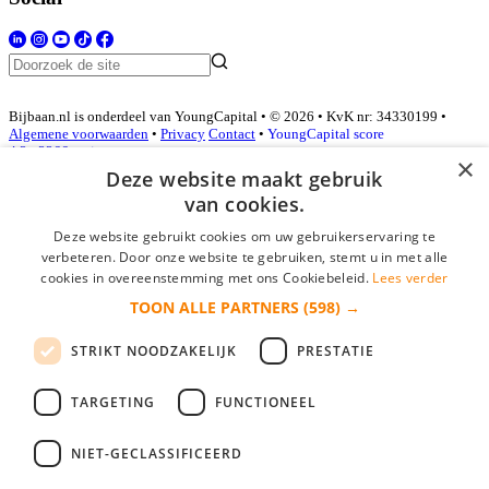
Bijbaan.nl is onderdeel van YoungCapital • © 2026 • KvK nr: 34330199 •
Algemene voorwaarden
•
Privacy
Contact
•
YoungCapital score
4.3 - 3366 reviews
×
Deze website maakt gebruik
van cookies.
Inloggen als bedrijf
Deze website gebruikt cookies om uw gebruikerservaring te
verbeteren. Door onze website te gebruiken, stemt u in met alle
E-mail
*
cookies in overeenstemming met ons Cookiebeleid.
Lees verder
TOON ALLE PARTNERS
(598) →
Wachtwoord
STRIKT NOODZAKELIJK
PRESTATIE
login gegevens onthouden
Wachtwoord vergeten?
login
TARGETING
FUNCTIONEEL
Bedrijf aanmelden
NIET-GECLASSIFICEERD
Na het aanmelden kun je meteen je vacature plaatsen en heb je je