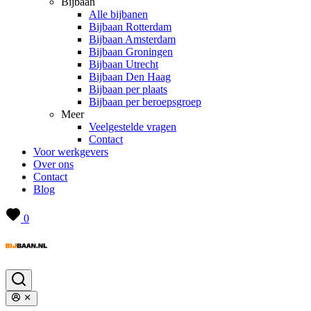
Bijbaan
Alle bijbanen
Bijbaan Rotterdam
Bijbaan Amsterdam
Bijbaan Groningen
Bijbaan Utrecht
Bijbaan Den Haag
Bijbaan per plaats
Bijbaan per beroepsgroep
Meer
Veelgestelde vragen
Contact
Voor werkgevers
Over ons
Contact
Blog
0