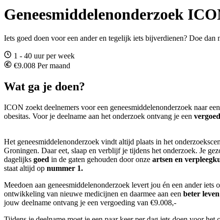
Geneesmiddelenonderzoek ICON
Iets goed doen voor een ander en tegelijk iets bijverdienen? Doe d
1 - 40 uur per week
€9.008 Per maand
Wat ga je doen?
ICON zoekt deelnemers voor een geneesmiddelenonderzoek naar een
obesitas. Voor je deelname aan het onderzoek ontvang je een
vergoed
Het geneesmiddelenonderzoek vindt altijd plaats in het onderzoeksc
Groningen. Daar eet, slaap en verblijf je tijdens het onderzoek. Je ge
dagelijks
goed
in de gaten gehouden door onze
artsen en verpleegk
staat altijd op
nummer 1.
Meedoen aan geneesmiddelenonderzoek levert jou én een ander iets op
ontwikkeling van nieuwe medicijnen en daarmee aan een
beter leven
jouw deelname ontvang je een vergoeding van €9.008,-
Tijdens je deelname moet je een paar keer per dag iets doen voor het 