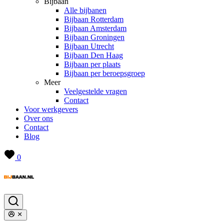
Bijbaan
Alle bijbanen
Bijbaan Rotterdam
Bijbaan Amsterdam
Bijbaan Groningen
Bijbaan Utrecht
Bijbaan Den Haag
Bijbaan per plaats
Bijbaan per beroepsgroep
Meer
Veelgestelde vragen
Contact
Voor werkgevers
Over ons
Contact
Blog
0