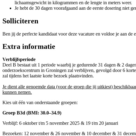
lichaamsgewicht in kilogrammen en de lengte in meters weer.
Je hebt de 30 dagen voorafgaand aan de eerste dosering niet ge
Solliciteren
Ben jij de perfecte kandidaat voor deze vacature en voldoe je aan de e
Extra informatie
Verblijfsperiode
Deel B bestaat uit 1 periode waarbij je gedurende 31 dagen & 2 dagen
onderzoekscentrum in Groningen zal verblijven, gevolgd door 6 kort
zal tijdens het laatste korte bezoek plaatsvinden.
Je dient alle genoemde data (voor de groep die jij uitkiest) beschikbaar
kunnen nemen.
Kies uit één van onderstaande groepen:
Groep B3d (BMI: 30.0–34.9)
Verblijf: 6 oktober t/m 5 november 2025 & 19 t/m 20 januari
Bezoeken: 12 november & 26 november & 10 december & 31 decem