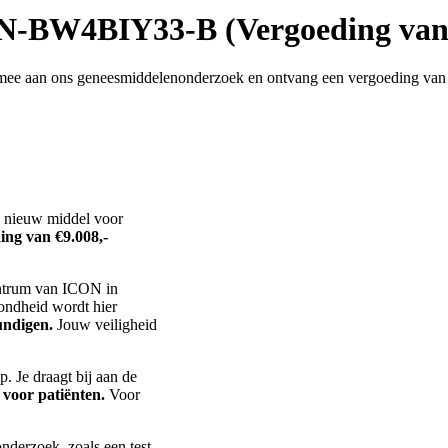
-BW4BIY33-B (Vergoeding van 
an mee aan ons geneesmiddelenonderzoek en ontvang een vergoeding van
 nieuw middel voor
ing van €9.008,-
entrum van ICON in
zondheid wordt hier
undigen.
Jouw veiligheid
. Je draagt bij aan de
 voor patiënten.
Voor
onderzoek, zoals een test