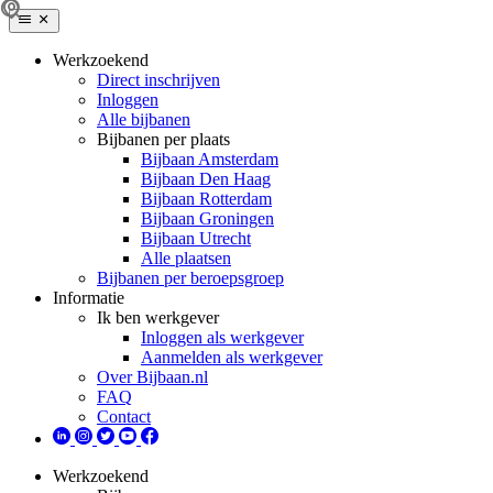
Werkzoekend
Direct inschrijven
Inloggen
Alle bijbanen
Bijbanen per plaats
Bijbaan Amsterdam
Bijbaan Den Haag
Bijbaan Rotterdam
Bijbaan Groningen
Bijbaan Utrecht
Alle plaatsen
Bijbanen per beroepsgroep
Informatie
Ik ben werkgever
Inloggen als werkgever
Aanmelden als werkgever
Over Bijbaan.nl
FAQ
Contact
Werkzoekend