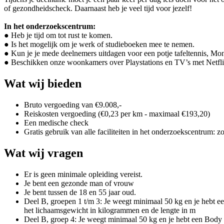
of gezondheidscheck. Daarnaast heb je veel tijd voor jezelf!
In het onderzoekscentrum:
● Heb je tijd om tot rust te komen.
● Is het mogelijk om je werk of studieboeken mee te nemen.
● Kun je je mede deelnemers uitdagen voor een potje tafeltennis, Mon
● Beschikken onze woonkamers over Playstations en TV’s met Netfli
Wat wij bieden
Bruto vergoeding van €9.008,-
Reiskosten vergoeding (€0,23 per km - maximaal €193,20)
Een medische check
Gratis gebruik van alle faciliteiten in het onderzoekscentrum: zoa
Wat wij vragen
Er is geen minimale opleiding vereist.
Je bent een gezonde man of vrouw
Je bent tussen de 18 en 55 jaar oud.
Deel B, groepen 1 t/m 3: Je weegt minimaal 50 kg en je hebt ee
het lichaamsgewicht in kilogrammen en de lengte in m
Deel B, groep 4: Je weegt minimaal 50 kg en je hebt een Body M