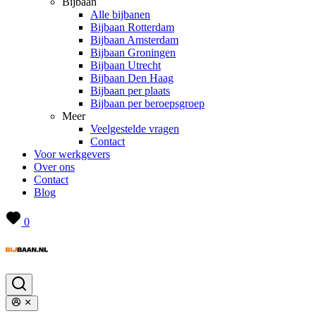
Bijbaan
Alle bijbanen
Bijbaan Rotterdam
Bijbaan Amsterdam
Bijbaan Groningen
Bijbaan Utrecht
Bijbaan Den Haag
Bijbaan per plaats
Bijbaan per beroepsgroep
Meer
Veelgestelde vragen
Contact
Voor werkgevers
Over ons
Contact
Blog
0