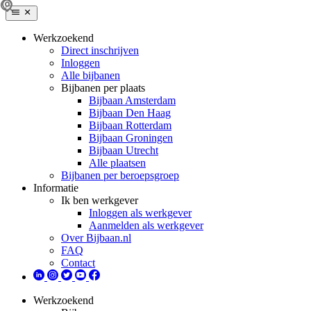
Werkzoekend
Direct inschrijven
Inloggen
Alle bijbanen
Bijbanen per plaats
Bijbaan Amsterdam
Bijbaan Den Haag
Bijbaan Rotterdam
Bijbaan Groningen
Bijbaan Utrecht
Alle plaatsen
Bijbanen per beroepsgroep
Informatie
Ik ben werkgever
Inloggen als werkgever
Aanmelden als werkgever
Over Bijbaan.nl
FAQ
Contact
Werkzoekend