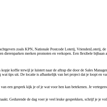
chtgevers zoals KPN, Nationale Postcode Loterij, VriendenLoterij, de 
a en dierenparken merken promoten en verkopen. Een flexibele bijbaan a
 kopje koffie terwijl je luistert naar de aftrap die door de Sales Mana
wat tips uit. De locatie is afhankelijk van het project dat je loopt en 
 van een gesprek kijk je of je wat voor hen kan betekenen. Je vertegenw
k maakt. Gedurende de dag voer je veel leuke gesprekken, schrijf je je v