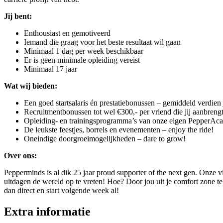
Jij bent:
Enthousiast en gemotiveerd
Iemand die graag voor het beste resultaat wil gaan
Minimaal 1 dag per week beschikbaar
Er is geen minimale opleiding vereist
Minimaal 17 jaar
Wat wij bieden:
Een goed startsalaris én prestatiebonussen – gemiddeld verdien 
Recruitmentbonussen tot wel €300,- per vriend die jij aanbreng
Opleiding- en trainingsprogramma’s van onze eigen PepperA
De leukste feestjes, borrels en evenementen – enjoy the ride!
Oneindige doorgroeimogelijkheden – dare to grow!
Over ons:
Pepperminds is al dik 25 jaar proud supporter of the next gen. Onze vi
uitdagen de wereld op te vreten! Hoe? Door jou uit je comfort zone te h
dan direct en start volgende week al!
Extra informatie