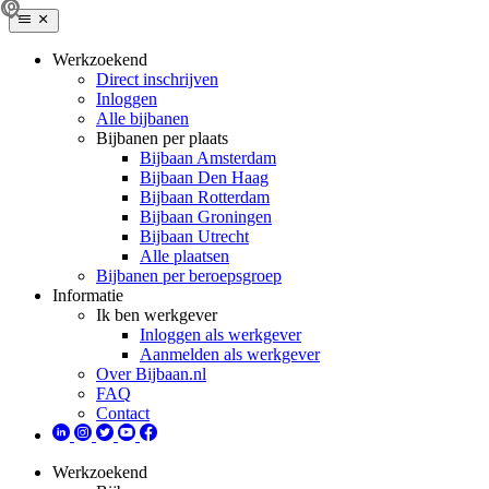
Werkzoekend
Direct inschrijven
Inloggen
Alle bijbanen
Bijbanen per plaats
Bijbaan Amsterdam
Bijbaan Den Haag
Bijbaan Rotterdam
Bijbaan Groningen
Bijbaan Utrecht
Alle plaatsen
Bijbanen per beroepsgroep
Informatie
Ik ben werkgever
Inloggen als werkgever
Aanmelden als werkgever
Over Bijbaan.nl
FAQ
Contact
Werkzoekend