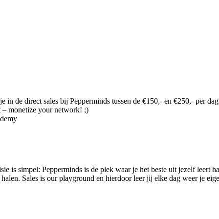
je in de direct sales bij Pepperminds tussen de €150,- en €250,- per dag
t – monetize your network! ;)
cademy
sie is simpel: Pepperminds is de plek waar je het beste uit jezelf leer
alen. Sales is our playground en hierdoor leer jij elke dag weer je eige