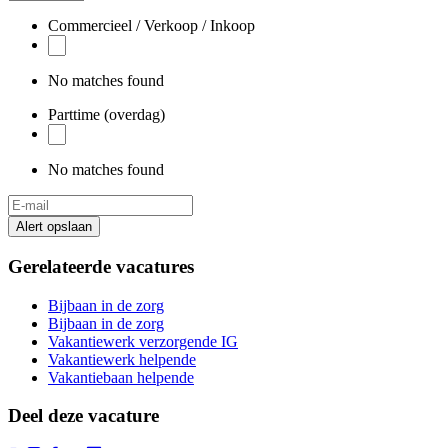
are
a
Commercieel / Verkoop / Inkoop
human,
ignore
this
No matches found
field
Parttime (overdag)
No matches found
Alert opslaan
Gerelateerde vacatures
Bijbaan in de zorg
Bijbaan in de zorg
Vakantiewerk verzorgende IG
Vakantiewerk helpende
Vakantiebaan helpende
Deel deze vacature