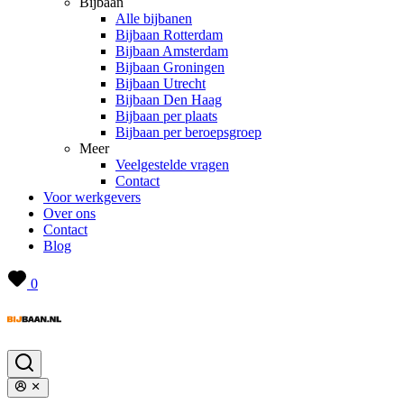
Bijbaan
Alle bijbanen
Bijbaan Rotterdam
Bijbaan Amsterdam
Bijbaan Groningen
Bijbaan Utrecht
Bijbaan Den Haag
Bijbaan per plaats
Bijbaan per beroepsgroep
Meer
Veelgestelde vragen
Contact
Voor werkgevers
Over ons
Contact
Blog
0