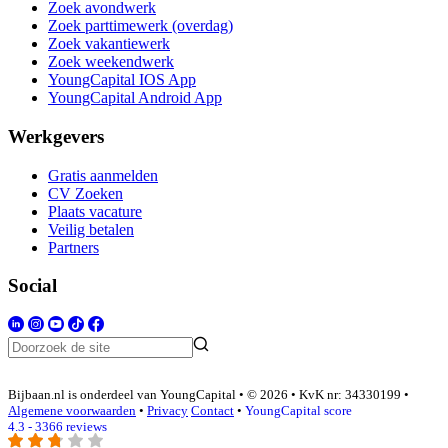
Zoek avondwerk
Zoek parttimewerk (overdag)
Zoek vakantiewerk
Zoek weekendwerk
YoungCapital IOS App
YoungCapital Android App
Werkgevers
Gratis aanmelden
CV Zoeken
Plaats vacature
Veilig betalen
Partners
Social
Bijbaan.nl is onderdeel van YoungCapital • © 2026 • KvK nr: 34330199 •
Algemene voorwaarden
•
Privacy
Contact
•
YoungCapital score
4.3 - 3366 reviews