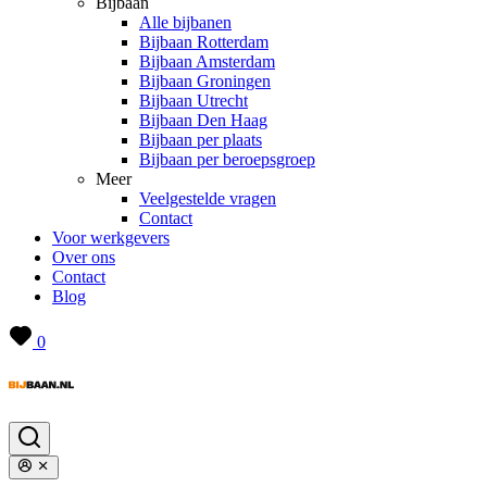
Bijbaan
Alle bijbanen
Bijbaan Rotterdam
Bijbaan Amsterdam
Bijbaan Groningen
Bijbaan Utrecht
Bijbaan Den Haag
Bijbaan per plaats
Bijbaan per beroepsgroep
Meer
Veelgestelde vragen
Contact
Voor werkgevers
Over ons
Contact
Blog
0