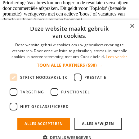
Prioritering: Vacatures kunnen hoger in de resultaten verschijnen
door commerciële afspraken. Dit geldt voor 'TopJobs' (betaalde
promotie), werkgevers met een actieve 'boost' of vacatures van
directe partners (versus externe bronnen).
×
Deze website maakt gebruik
van cookies.
Inloggen als bedrijf
Deze website gebruikt cookies om uw gebruikerservaring te
verbeteren. Door onze website te gebruiken, stemt u in met alle
E-mail
*
cookies in overeenstemming met ons Cookiebeleid.
Lees verder
TOON ALLE PARTNERS
(598) →
Wachtwoord
STRIKT NOODZAKELIJK
PRESTATIE
login gegevens onthouden
Wachtwoord vergeten?
login
TARGETING
FUNCTIONEEL
Bedrijf aanmelden
NIET-GECLASSIFICEERD
Na het aanmelden kun je meteen je vacature plaatsen en heb je je
nieuwe collega/werknemer zo gevonden!
ALLES ACCEPTEREN
ALLES AFWIJZEN
Heb je nog geen gratis bedrijfsprofiel?
DETAILS WEERGEVEN