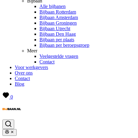
Bijbaan
Alle bijbanen
Bijbaan Rotterdam
Bijbaan Amsterdam
Bijbaan Groningen
Bijbaan Utrecht
Bijbaan Den Haag
Bijbaan per plaats
Bijbaan per beroepsgroep
Meer
Veelgestelde vragen
Contact
Voor werkgevers
Over ons
Contact
Blog
0