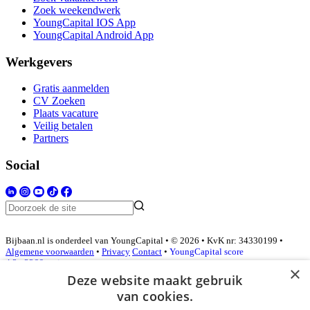
Zoek weekendwerk
YoungCapital IOS App
YoungCapital Android App
Werkgevers
Gratis aanmelden
CV Zoeken
Plaats vacature
Veilig betalen
Partners
Social
Bijbaan.nl is onderdeel van YoungCapital • © 2026 • KvK nr: 34330199 •
Algemene voorwaarden
•
Privacy
Contact
•
YoungCapital score
4.3 - 3366 reviews
×
Deze website maakt gebruik
van cookies.