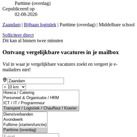
Parttime (overdag)
Gepubliceerd op
02-08-2026
Zaandam
|
Bijbaan logistiek
| Parttime (overdag) | Middelbare school
Solliciteer direct
Dit kan al binnen twee minuten
Ontvang vergelijkbare vacatures in je mailbox
Vul in waar je vergelijkbare vacatures zoekt en vergeet je e-
mailadres niet!
If
you
are
a
human,
ignore
this
field