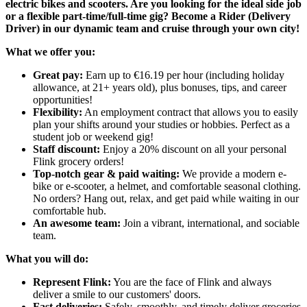
electric bikes and scooters. Are you looking for the ideal side job
or a flexible part-time/full-time gig? Become a Rider (Delivery
Driver) in our dynamic team and cruise through your own city!
What we offer you:
Great pay:
Earn up to €16.19 per hour (including holiday
allowance, at 21+ years old), plus bonuses, tips, and career
opportunities!
Flexibility:
An employment contract that allows you to easily
plan your shifts around your studies or hobbies. Perfect as a
student job or weekend gig!
Staff discount:
Enjoy a 20% discount on all your personal
Flink grocery orders!
Top-notch gear & paid waiting:
We provide a modern e-
bike or e-scooter, a helmet, and comfortable seasonal clothing.
No orders? Hang out, relax, and get paid while waiting in our
comfortable hub.
An awesome team:
Join a vibrant, international, and sociable
team.
What you will do:
Represent Flink:
You are the face of Flink and always
deliver a smile to our customers' doors.
Fast deliveries:
Safely, smoothly, and timely deliver groceries