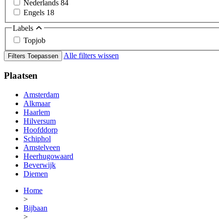
Nederlands
84
Engels
18
Labels
Topjob
Alle filters wissen
Filters Toepassen
Plaatsen
Amsterdam
Alkmaar
Haarlem
Hilversum
Hoofddorp
Schiphol
Amstelveen
Heerhugowaard
Beverwijk
Diemen
Home
>
Bijbaan
>