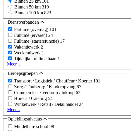
Binnen 25 km
101
Binnen 50 km
319
Binnen 100 km
823
Dienstverbanden
Parttime (overdag)
101
Fulltime (ervaren)
24
Fulltime (startersfunctie)
17
Vakantiewerk
2
Weekendwerk
1
Tijdelijke fulltime baan
1
Meer...
Beroepsgroepen
Transport / Logistiek / Chauffeur / Koerier
101
Zorg / Thuiszorg / Kinderopvang
87
Commercieel / Verkoop / Inkoop
62
Horeca / Catering
54
Winkelwerk / Retail / Detailhandel
24
Meer...
Opleidingsniveaus
Middelbare school
98