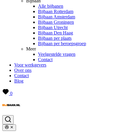
Bijbaan
Alle bijbanen
Bijbaan Rotterdam
Bijbaan Amsterdam
Bijbaan Groningen
Bijbaan Utrecht
Bijbaan Den Haag
Bijbaan per plaats
Bijbaan per beroepsgroep
Meer
Veelgestelde vragen
Contact
Voor werkgevers
Over ons
Contact
Blog
0