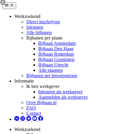
Werkzoekend
Direct inschrijven
Inloggen
Alle bijbanen
Bijbanen per plaats
Bijbaan Amsterdam
Bijbaan Den Haag
Bijbaan Rotterdam
Bijbaan Groningen
Bijbaan Utrecht
Alle plaatsen
Bijbanen per beroepsgroep
Informatie
Ik ben werkgever
Inloggen als werkgever
Aanmelden als werkgever
Over Bijbaan.nl
FAQ
Contact
Werkzoekend