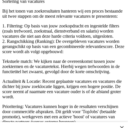
Sortering van vacatures
Bij het tonen van zoekresultaten hanteren wij een proces bestaande
uit twee stappen om de meest relevante vacatures te presenteren:
1. Filtering: Op basis van jouw zoekopdracht en ingestelde filters
(zoals trefwoord, zoekstraal, dienstverband en salaris) worden
vacatures die niet aan deze harde criteria voldoen, uitgesloten.
2. Rangschikking (Ranking): De overgebleven vacatures worden
gerangschikt op basis van een gecombineerde relevantiescore. Deze
score wordt als volgt opgebouwd:
Tekstuele match: We kijken naar de overeenkomst tussen jouw
zoektermen en de vacaturetekst. Hierbij wegen trefwoorden in de
functietitel het zwaarst, gevolgd door de korte omschrijving.
Actualiteit & Locatie: Recent geplaatste vacatures en vacatures die
dichter bij jouw zoeklocatie liggen, krijgen een hogere positie. De
score neemt af naarmate een vacature ouder is of de afstand groter
wordt.
Prioritering: Vacatures kunnen hoger in de resultaten verschijnen
door commerciële afspraken. Dit geldt voor 'TopJobs' (betaalde
promotie), werkgevers met een actieve 'boost' of vacatures van
directe partners (versus externe bronnen).
×