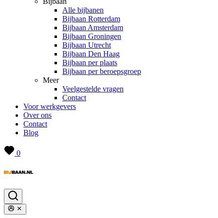
Bijbaan
Alle bijbanen
Bijbaan Rotterdam
Bijbaan Amsterdam
Bijbaan Groningen
Bijbaan Utrecht
Bijbaan Den Haag
Bijbaan per plaats
Bijbaan per beroepsgroep
Meer
Veelgestelde vragen
Contact
Voor werkgevers
Over ons
Contact
Blog
0