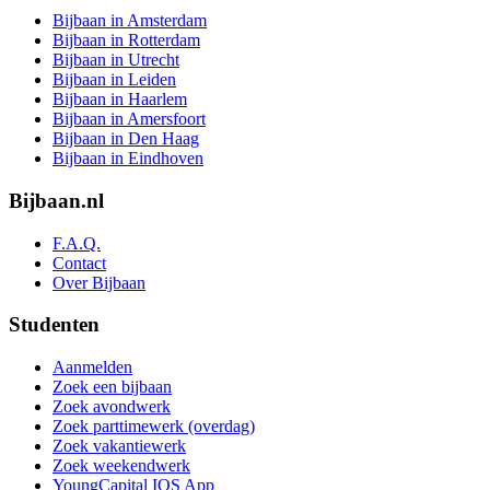
Bijbaan in Amsterdam
Bijbaan in Rotterdam
Bijbaan in Utrecht
Bijbaan in Leiden
Bijbaan in Haarlem
Bijbaan in Amersfoort
Bijbaan in Den Haag
Bijbaan in Eindhoven
Bijbaan.nl
F.A.Q.
Contact
Over Bijbaan
Studenten
Aanmelden
Zoek een bijbaan
Zoek avondwerk
Zoek parttimewerk (overdag)
Zoek vakantiewerk
Zoek weekendwerk
YoungCapital IOS App