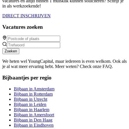
vacatures en altijd binnen 1 muisklik kunnen solliciteren? Schrijf je
in als werkzoekende!
DIRECT INSCHRIJVEN
Vacatures zoeken
Zoeken
We heten wel YoungCapital, maar iedereen is even welkom. Ook als
je al wat meer ervaring hebt. Meer weten? Check onze FAQ.
Bijbaantjes per regio
Bijbaan in Amsterdam
Bijbaan in Rotterdam
Bijbaan in Utrecht
Bijbaan in Leiden
Bijbaan in Haarlem
Bijbaan in Amersfoort
Bijbaan in Den Haag
Bijbaan in Eindhoven