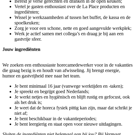
Bereid je verse gerechten en dranken in de open keuken;
Vertel je gasten enthousiast over de La Place producten en
ingrediënten;
Wissel je werkzaamheden af tussen het buffet, de kassa en de
spoelkeuken;
Zorg je voor een schone, nette en goed aangevulde werkplek;
Werk je actief samen met collega’s en draag je bij aan een
gastvrije sfeer.
Jouw ingrediënten
We zoeken een enthousiaste horecamedewerker voor in de vakanties
die graag bezig is en houdt van afwisseling. Jij brengt energie,
humor en gastvrijheid mee naar het team.
Je bent minimaal 16 jaar (vanwege werktijden en -taken);
Je spreekt en begrijpt goed Nederlands;
Je werkt netjes en hygiënisch en blijft rustig en gefocust, ook
als het druk is;
Je weet dat de horeca fysiek pittig kan zijn, maar dat schrikt je
niet af;
Je bent beschikbaar in de vakantieperiodes;
Je bent leergierig en staat open voor nieuwe uitdagingen.
Sluiten de ingrediënten niet helemaal aan bij jou? Bij Vermaat