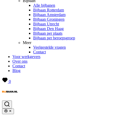
Bijbaan
Alle bijbanen
Bijbaan Rotterdam
Bijbaan Amsterdam
Bijbaan Groningen
Bijbaan Utrecht
Bijbaan Den Haag
Bijbaan per plaats
Bijbaan per beroepsgroep
Meer
Veelgestelde vragen
Contact
Voor werkgevers
Over ons
Contact
Blog
0