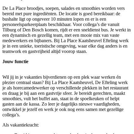
De La Place broodjes, soepen, salades en smoothies worden vers
bereid met pure ingrediënten. De locatie is goed bereikbaar: de
bushalte ligt op ongeveer 10 minuten lopen en er is een
personeelsparkeerplaats beschikbaar. Voor collega’s die vanuit
Tilburg of Den Bosch komen, rijdt er een sneldienst bus. Je werkt in
een dynamisch en gezellig team, met een mooie mix van vaste
medewerkers en bijbaners. Bij La Place Kaatsheuvel Efteling werk
je in een unieke, toeristische omgeving, waar elke dag anders is en
teamwork en gastvrijheid altijd voorop staan.
Jouw functie
Wil jij in je vakanties bijverdienen op een plek waar werken én
plezier centraal staan? Bij La Place Kaatsheuvel, De Efteling werk
je als horecamedewerker op verschillende plekken in het restaurant
en draag je bij aan een gastvrije sfeer. Je bereidt gerechten, maakt
smoothies, vult het buffet aan, staat in de spoelkeuken of helpt
gasten aan de kassa. Zo leer je dagelijks nieuwe vaardigheden,
ontwikkel je jezelf en werk je ook nog eens samen met gezellige
collega’s.
Als vakantiekracht: