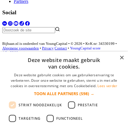
Partners
Social
Bijbaan.nl is onderdeel van YoungCapital • © 2026 • KvK nr: 34330199 •
Algemene voorwaarden
•
Privacy
Contact
•
YoungCapital score
4.3 - 3366 reviews
×
Deze website maakt gebruik
van cookies.
Inloggen als bedrijf
Deze website gebruikt cookies om uw gebruikerservaring te
verbeteren. Door onze website te gebruiken, stemt u in met alle
E-mail
*
cookies in overeenstemming met ons Cookiebeleid.
Lees verder
TOON ALLE PARTNERS
(598) →
Wachtwoord
STRIKT NOODZAKELIJK
PRESTATIE
login gegevens onthouden
Wachtwoord vergeten?
login
TARGETING
FUNCTIONEEL