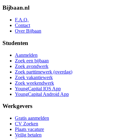
Bijbaan.nl
F.A.Q.
Contact
Over Bijbaan
Studenten
Aanmelden
Zoek een bijbaan
Zoek avondwerk
Zoek parttimewerk (overdag)
Zoek vakantiewerk
Zoek weekendwerk
YoungCapital IOS App
YoungCapital Android App
Werkgevers
Gratis aanmelden
CV Zoeken
Plaats vacature
Veilig betalen