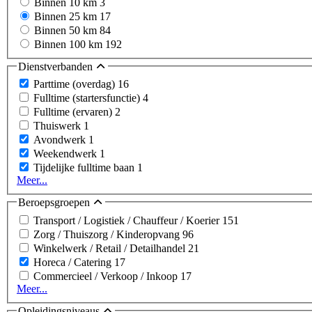
Binnen 10 km
3
Binnen 25 km
17
Binnen 50 km
84
Binnen 100 km
192
Dienstverbanden
Parttime (overdag)
16
Fulltime (startersfunctie)
4
Fulltime (ervaren)
2
Thuiswerk
1
Avondwerk
1
Weekendwerk
1
Tijdelijke fulltime baan
1
Meer...
Beroepsgroepen
Transport / Logistiek / Chauffeur / Koerier
151
Zorg / Thuiszorg / Kinderopvang
96
Winkelwerk / Retail / Detailhandel
21
Horeca / Catering
17
Commercieel / Verkoop / Inkoop
17
Meer...
Opleidingsniveaus