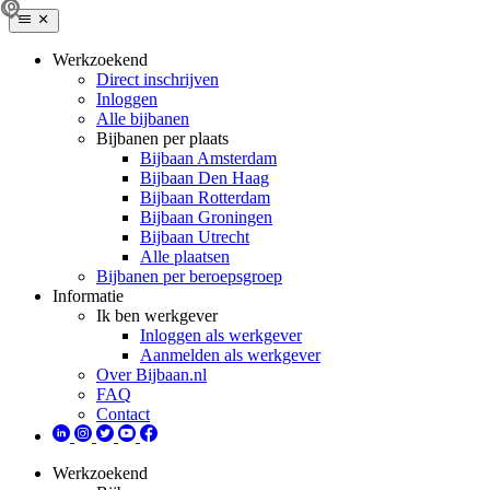
Werkzoekend
Direct inschrijven
Inloggen
Alle bijbanen
Bijbanen per plaats
Bijbaan Amsterdam
Bijbaan Den Haag
Bijbaan Rotterdam
Bijbaan Groningen
Bijbaan Utrecht
Alle plaatsen
Bijbanen per beroepsgroep
Informatie
Ik ben werkgever
Inloggen als werkgever
Aanmelden als werkgever
Over Bijbaan.nl
FAQ
Contact
Werkzoekend