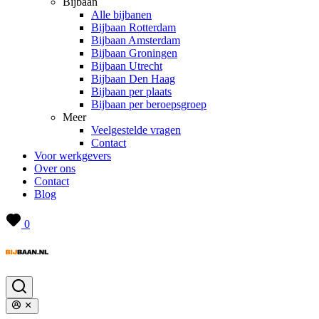
Bijbaan
Alle bijbanen
Bijbaan Rotterdam
Bijbaan Amsterdam
Bijbaan Groningen
Bijbaan Utrecht
Bijbaan Den Haag
Bijbaan per plaats
Bijbaan per beroepsgroep
Meer
Veelgestelde vragen
Contact
Voor werkgevers
Over ons
Contact
Blog
0