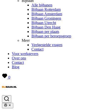
Bijbaan
Alle bijbanen
Bijbaan Rotterdam
Bijbaan Amsterdam
Bijbaan Groningen
Bijbaan Utrecht
Bijbaan Den Haag
Bijbaan per plaats
Bijbaan per beroepsgroep
Meer
Veelgestelde vragen
Contact
Voor werkgevers
Over ons
Contact
Blog
0