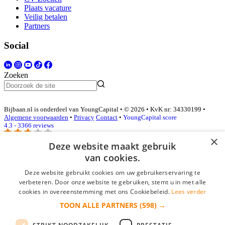
Plaats vacature
Veilig betalen
Partners
Social
Zoeken
Bijbaan.nl is onderdeel van YoungCapital • © 2026 • KvK nr: 34330199 •
Algemene voorwaarden
•
Privacy
Contact
•
YoungCapital score
4.3 - 3366 reviews
×
Deze website maakt gebruik
van cookies.
Inloggen als bedrijf
Deze website gebruikt cookies om uw gebruikerservaring te
E-mail
*
verbeteren. Door onze website te gebruiken, stemt u in met alle
cookies in overeenstemming met ons Cookiebeleid.
Lees verder
TOON ALLE PARTNERS
(598) →
Wachtwoord