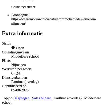
Solliciteer direct
Bronpagina:
https://wearemorrow.nl/vacature/promotiemedewerker-in-
nijmegen/
Extra informatie
Status
Open
Opleidingsniveaus
Middelbare school
Plaats
Nijmegen
Werkuren per week
6 - 24
Dienstverbanden
Parttime (overdag)
Gepubliceerd op
05-08-2026
Topjob
|
Nijmegen
|
Sales bijbaan
| Parttime (overdag) | Middelbare
school