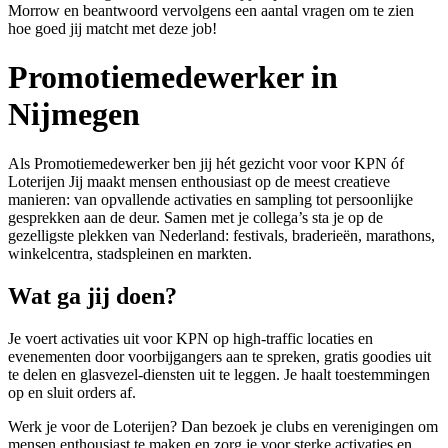
Morrow en beantwoord vervolgens een aantal vragen om te zien
hoe goed jij matcht met deze job!
Promotiemedewerker in
Nijmegen
Als Promotiemedewerker ben jij hét gezicht voor voor KPN óf
Loterijen Jij maakt mensen enthousiast op de meest creatieve
manieren: van opvallende activaties en sampling tot persoonlijke
gesprekken aan de deur. Samen met je collega’s sta je op de
gezelligste plekken van Nederland: festivals, braderieën, marathons,
winkelcentra, stadspleinen en markten.
Wat ga jij doen?
Je voert activaties uit voor KPN op high-traffic locaties en
evenementen door voorbijgangers aan te spreken, gratis goodies uit
te delen en glasvezel-diensten uit te leggen. Je haalt toestemmingen
op en sluit orders af.
Werk je voor de Loterijen? Dan bezoek je clubs en verenigingen om
mensen enthousiast te maken en zorg je voor sterke activaties en