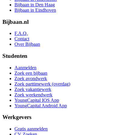
Bijbaan in Den Haag
Bijbaan in Eindhoven
Bijbaan.nl
F.A.Q.
Contact
Over Bijbaan
Studenten
Aanmelden
Zoek een bijbaan
Zoek avondwerk
Zoek parttimewerk (overdag)
Zoek vakantiewerk
Zoek weekendwerk
YoungCapital IOS App
YoungCapital Android App
Werkgevers
Gratis aanmelden
CV Zoeken