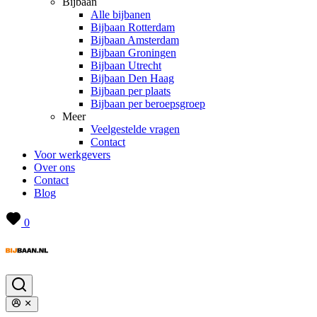
Bijbaan
Alle bijbanen
Bijbaan Rotterdam
Bijbaan Amsterdam
Bijbaan Groningen
Bijbaan Utrecht
Bijbaan Den Haag
Bijbaan per plaats
Bijbaan per beroepsgroep
Meer
Veelgestelde vragen
Contact
Voor werkgevers
Over ons
Contact
Blog
0