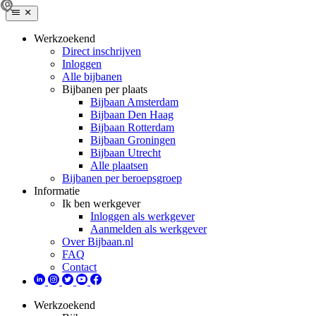
Werkzoekend
Direct inschrijven
Inloggen
Alle bijbanen
Bijbanen per plaats
Bijbaan Amsterdam
Bijbaan Den Haag
Bijbaan Rotterdam
Bijbaan Groningen
Bijbaan Utrecht
Alle plaatsen
Bijbanen per beroepsgroep
Informatie
Ik ben werkgever
Inloggen als werkgever
Aanmelden als werkgever
Over Bijbaan.nl
FAQ
Contact
Werkzoekend