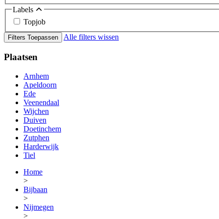
Labels
Topjob
Alle filters wissen
Filters Toepassen
Plaatsen
Arnhem
Apeldoorn
Ede
Veenendaal
Wijchen
Duiven
Doetinchem
Zutphen
Harderwijk
Tiel
Home
>
Bijbaan
>
Nijmegen
>