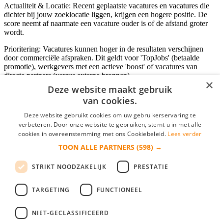
Actualiteit & Locatie: Recent geplaatste vacatures en vacatures die
dichter bij jouw zoeklocatie liggen, krijgen een hogere positie. De
score neemt af naarmate een vacature ouder is of de afstand groter
wordt.
Prioritering: Vacatures kunnen hoger in de resultaten verschijnen
door commerciële afspraken. Dit geldt voor 'TopJobs' (betaalde
promotie), werkgevers met een actieve 'boost' of vacatures van
directe partners (versus externe bronnen).
×
Deze website maakt gebruik
van cookies.
Inloggen als bedrijf
Deze website gebruikt cookies om uw gebruikerservaring te
verbeteren. Door onze website te gebruiken, stemt u in met alle
E-mail
*
cookies in overeenstemming met ons Cookiebeleid.
Lees verder
TOON ALLE PARTNERS
(598) →
Wachtwoord
STRIKT NOODZAKELIJK
PRESTATIE
login gegevens onthouden
Wachtwoord vergeten?
login
TARGETING
FUNCTIONEEL
Bedrijf aanmelden
NIET-GECLASSIFICEERD