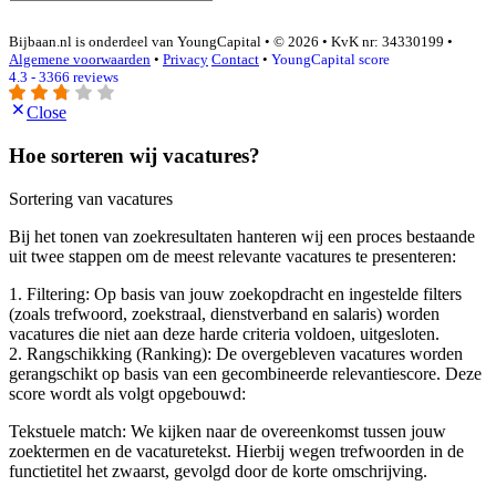
Bijbaan.nl is onderdeel van YoungCapital • © 2026 • KvK nr: 34330199 •
Algemene voorwaarden
•
Privacy
Contact
•
YoungCapital score
4.3 - 3366 reviews
Close
Hoe sorteren wij vacatures?
Sortering van vacatures
Bij het tonen van zoekresultaten hanteren wij een proces bestaande
uit twee stappen om de meest relevante vacatures te presenteren:
1. Filtering: Op basis van jouw zoekopdracht en ingestelde filters
(zoals trefwoord, zoekstraal, dienstverband en salaris) worden
vacatures die niet aan deze harde criteria voldoen, uitgesloten.
2. Rangschikking (Ranking): De overgebleven vacatures worden
gerangschikt op basis van een gecombineerde relevantiescore. Deze
score wordt als volgt opgebouwd:
Tekstuele match: We kijken naar de overeenkomst tussen jouw
zoektermen en de vacaturetekst. Hierbij wegen trefwoorden in de
functietitel het zwaarst, gevolgd door de korte omschrijving.