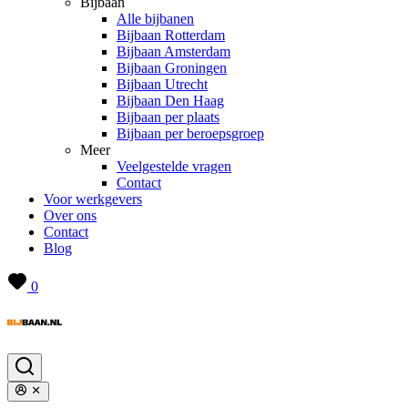
Bijbaan
Alle bijbanen
Bijbaan Rotterdam
Bijbaan Amsterdam
Bijbaan Groningen
Bijbaan Utrecht
Bijbaan Den Haag
Bijbaan per plaats
Bijbaan per beroepsgroep
Meer
Veelgestelde vragen
Contact
Voor werkgevers
Over ons
Contact
Blog
0