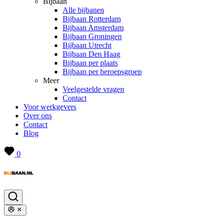
Bijbaan
Alle bijbanen
Bijbaan Rotterdam
Bijbaan Amsterdam
Bijbaan Groningen
Bijbaan Utrecht
Bijbaan Den Haag
Bijbaan per plaats
Bijbaan per beroepsgroep
Meer
Veelgestelde vragen
Contact
Voor werkgevers
Over ons
Contact
Blog
0