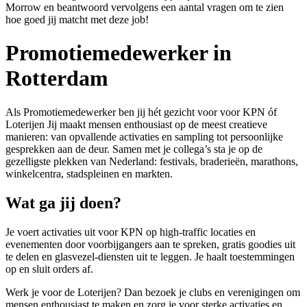
Morrow en beantwoord vervolgens een aantal vragen om te zien
hoe goed jij matcht met deze job!
Promotiemedewerker in
Rotterdam
Als Promotiemedewerker ben jij hét gezicht voor voor KPN óf
Loterijen Jij maakt mensen enthousiast op de meest creatieve
manieren: van opvallende activaties en sampling tot persoonlijke
gesprekken aan de deur. Samen met je collega’s sta je op de
gezelligste plekken van Nederland: festivals, braderieën, marathons,
winkelcentra, stadspleinen en markten.
Wat ga jij doen?
Je voert activaties uit voor KPN op high-traffic locaties en
evenementen door voorbijgangers aan te spreken, gratis goodies uit
te delen en glasvezel-diensten uit te leggen. Je haalt toestemmingen
op en sluit orders af.
Werk je voor de Loterijen? Dan bezoek je clubs en verenigingen om
mensen enthousiast te maken en zorg je voor sterke activaties en