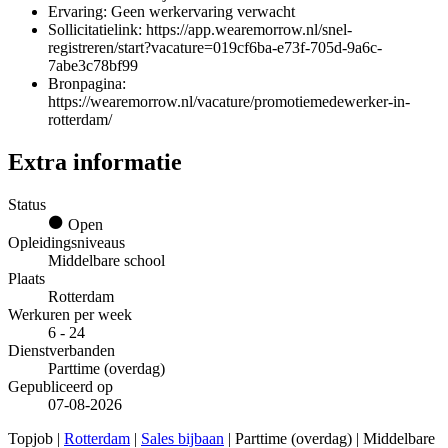
Ervaring: Geen werkervaring verwacht
Sollicitatielink: https://app.wearemorrow.nl/snel-
registreren/start?vacature=019cf6ba-e73f-705d-9a6c-
7abe3c78bf99
Bronpagina:
https://wearemorrow.nl/vacature/promotiemedewerker-in-
rotterdam/
Extra informatie
Status
Open
Opleidingsniveaus
Middelbare school
Plaats
Rotterdam
Werkuren per week
6 - 24
Dienstverbanden
Parttime (overdag)
Gepubliceerd op
07-08-2026
Topjob
|
Rotterdam
|
Sales bijbaan
| Parttime (overdag) | Middelbare