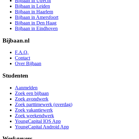
Bijbaan in Utrecht
Bijbaan in Leiden
Bijbaan in Haarlem
Bijbaan in Amersfoort
Bijbaan in Den Haag
Bijbaan in Eindhoven
Bijbaan.nl
F.A.Q.
Contact
Over Bijbaan
Studenten
Aanmelden
Zoek een bijbaan
Zoek avondwerk
Zoek parttimewerk (overdag)
Zoek vakantiewerk
Zoek weekendwerk
YoungCapital IOS App
YoungCapital Android App
Werkgevers