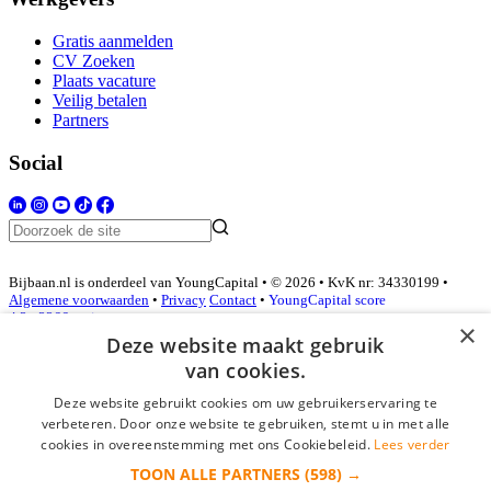
Gratis aanmelden
CV Zoeken
Plaats vacature
Veilig betalen
Partners
Social
Bijbaan.nl is onderdeel van YoungCapital • © 2026 • KvK nr: 34330199 •
Algemene voorwaarden
•
Privacy
Contact
•
YoungCapital score
4.3 - 3366 reviews
×
Deze website maakt gebruik
van cookies.
Inloggen als bedrijf
Deze website gebruikt cookies om uw gebruikerservaring te
verbeteren. Door onze website te gebruiken, stemt u in met alle
E-mail
*
cookies in overeenstemming met ons Cookiebeleid.
Lees verder
TOON ALLE PARTNERS
(598) →
Wachtwoord