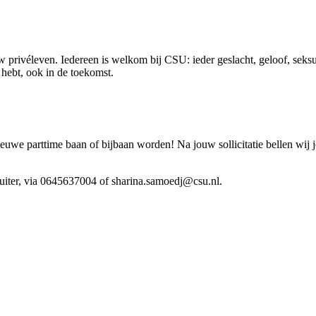
 privéleven. Iedereen is welkom bij CSU: ieder geslacht, geloof, seksue
ig hebt, ook in de toekomst.
we parttime baan of bijbaan worden! Na jouw sollicitatie bellen wij 
ruiter, via 0645637004 of sharina.samoedj@csu.nl.