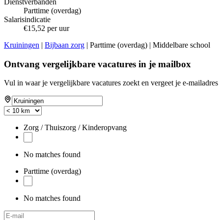
Dienstverbanden
Parttime (overdag)
Salarisindicatie
€15,52 per uur
Kruiningen
|
Bijbaan zorg
| Parttime (overdag) | Middelbare school
Ontvang vergelijkbare vacatures in je mailbox
Vul in waar je vergelijkbare vacatures zoekt en vergeet je e-mailadres 
If
you
are
a
Zorg / Thuiszorg / Kinderopvang
human,
ignore
this
No matches found
field
Parttime (overdag)
No matches found