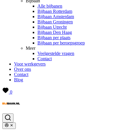
Bijbaan
Alle bijbanen
Bijbaan Rotterdam
Bijbaan Amsterdam
Bijbaan Groningen
Bijbaan Utrecht
Bijbaan Den Haag
Bijbaan per plaats
Bijbaan per beroepsgroep
Meer
Veelgestelde vragen
Contact
Voor werkgevers
Over ons
Contact
Blog
0