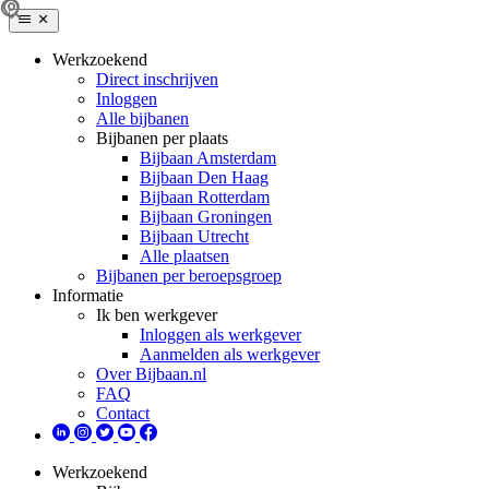
Werkzoekend
Direct inschrijven
Inloggen
Alle bijbanen
Bijbanen per plaats
Bijbaan Amsterdam
Bijbaan Den Haag
Bijbaan Rotterdam
Bijbaan Groningen
Bijbaan Utrecht
Alle plaatsen
Bijbanen per beroepsgroep
Informatie
Ik ben werkgever
Inloggen als werkgever
Aanmelden als werkgever
Over Bijbaan.nl
FAQ
Contact
Werkzoekend