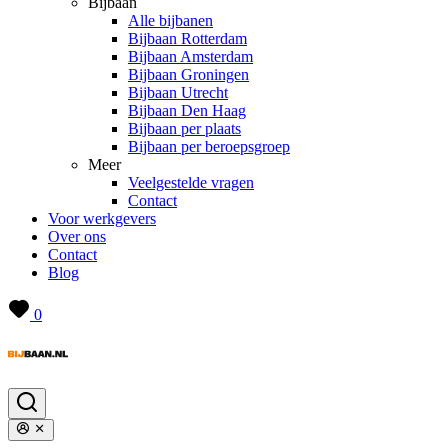
Bijbaan
Alle bijbanen
Bijbaan Rotterdam
Bijbaan Amsterdam
Bijbaan Groningen
Bijbaan Utrecht
Bijbaan Den Haag
Bijbaan per plaats
Bijbaan per beroepsgroep
Meer
Veelgestelde vragen
Contact
Voor werkgevers
Over ons
Contact
Blog
0