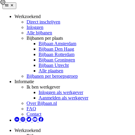
Werkzoekend
Direct inschrijven
Inloggen
Alle bijbanen
Bijbanen per plaats
Bijbaan Amsterdam
Bijbaan Den Haag
Bijbaan Rotterdam
Bijbaan Groningen
Bijbaan Utrecht
Alle plaatsen
Bijbanen per beroepsgroep
Informatie
Ik ben werkgever
Inloggen als werkgever
Aanmelden als werkgever
Over Bijbaan.nl
FAQ
Contact
Werkzoekend