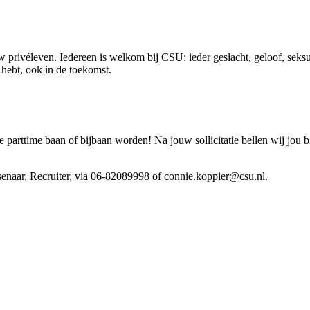
 privéleven. Iedereen is welkom bij CSU: ieder geslacht, geloof, seksue
ig hebt, ook in de toekomst.
arttime baan of bijbaan worden! Na jouw sollicitatie bellen wij jou 
senaar, Recruiter, via 06-82089998 of connie.koppier@csu.nl.