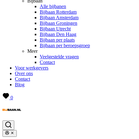
Bijbaan
Alle bijbanen
Bijbaan Rotterdam
Bijbaan Amsterdam
Bijbaan Groningen
Bijbaan Utrecht
Bijbaan Den Haag
Bijbaan per plaats
Bijbaan per beroepsgroep
Meer
Veelgestelde vragen
Contact
Voor werkgevers
Over ons
Contact
Blog
0