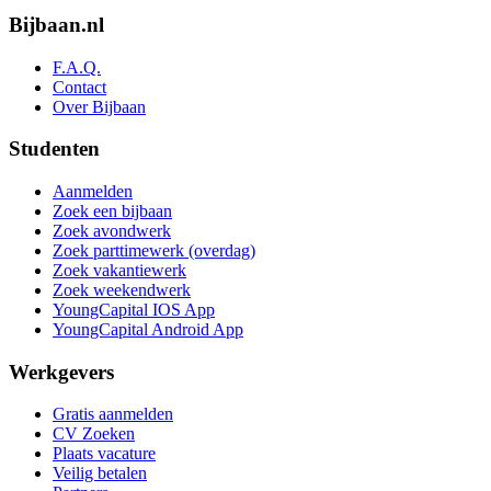
Bijbaan.nl
F.A.Q.
Contact
Over Bijbaan
Studenten
Aanmelden
Zoek een bijbaan
Zoek avondwerk
Zoek parttimewerk (overdag)
Zoek vakantiewerk
Zoek weekendwerk
YoungCapital IOS App
YoungCapital Android App
Werkgevers
Gratis aanmelden
CV Zoeken
Plaats vacature
Veilig betalen