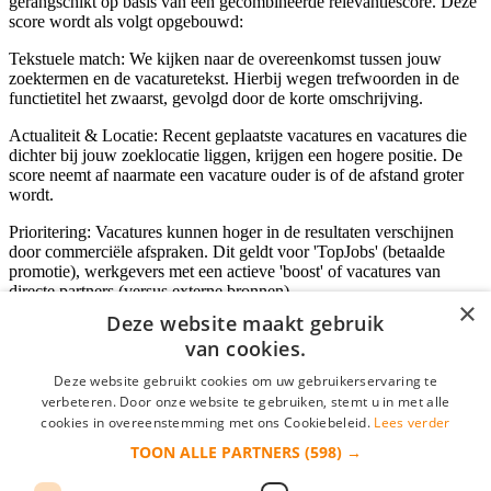
gerangschikt op basis van een gecombineerde relevantiescore. Deze
score wordt als volgt opgebouwd:
Tekstuele match: We kijken naar de overeenkomst tussen jouw
zoektermen en de vacaturetekst. Hierbij wegen trefwoorden in de
functietitel het zwaarst, gevolgd door de korte omschrijving.
Actualiteit & Locatie: Recent geplaatste vacatures en vacatures die
dichter bij jouw zoeklocatie liggen, krijgen een hogere positie. De
score neemt af naarmate een vacature ouder is of de afstand groter
wordt.
Prioritering: Vacatures kunnen hoger in de resultaten verschijnen
door commerciële afspraken. Dit geldt voor 'TopJobs' (betaalde
promotie), werkgevers met een actieve 'boost' of vacatures van
directe partners (versus externe bronnen).
×
Deze website maakt gebruik
van cookies.
Inloggen als bedrijf
Deze website gebruikt cookies om uw gebruikerservaring te
verbeteren. Door onze website te gebruiken, stemt u in met alle
E-mail
*
cookies in overeenstemming met ons Cookiebeleid.
Lees verder
TOON ALLE PARTNERS
(598) →
Wachtwoord