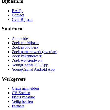
Bijbaan.nl
F.A.Q.
Contact
Over Bijbaan
Studenten
Aanmelden
Zoek een bijbaan
Zoek avondwerk
Zoek parttimewerk (overdag)
Zoek vakantiewerk
Zoek weekendwerk
YoungCapital IOS App
YoungCapital Android App
Werkgevers
Gratis aanmelden
CV Zoeken
Plaats vacature
Veilig betalen
Partners