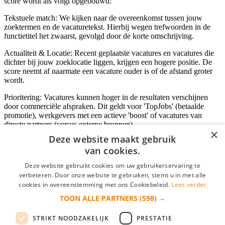
score wordt als volgt opgebouwd:
Tekstuele match: We kijken naar de overeenkomst tussen jouw
zoektermen en de vacaturetekst. Hierbij wegen trefwoorden in de
functietitel het zwaarst, gevolgd door de korte omschrijving.
Actualiteit & Locatie: Recent geplaatste vacatures en vacatures die
dichter bij jouw zoeklocatie liggen, krijgen een hogere positie. De
score neemt af naarmate een vacature ouder is of de afstand groter
wordt.
Prioritering: Vacatures kunnen hoger in de resultaten verschijnen
door commerciële afspraken. Dit geldt voor 'TopJobs' (betaalde
promotie), werkgevers met een actieve 'boost' of vacatures van
directe partners (versus externe bronnen).
×
Deze website maakt gebruik
van cookies.
Inloggen als bedrijf
Deze website gebruikt cookies om uw gebruikerservaring te
verbeteren. Door onze website te gebruiken, stemt u in met alle
E-mail
*
cookies in overeenstemming met ons Cookiebeleid.
Lees verder
TOON ALLE PARTNERS
(598) →
Wachtwoord
STRIKT NOODZAKELIJK
PRESTATIE
login gegevens onthouden