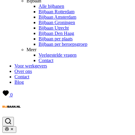
Bijbaan
Alle bijbanen
Bijbaan Rotterdam
Bijbaan Amsterdam
Bijbaan Groningen
Bijbaan Utrecht
Bijbaan Den Haag
Bijbaan per plaats
Bijbaan per beroepsgroep
Meer
Veelgestelde vragen
Contact
Voor werkgevers
Over ons
Contact
Blog
0