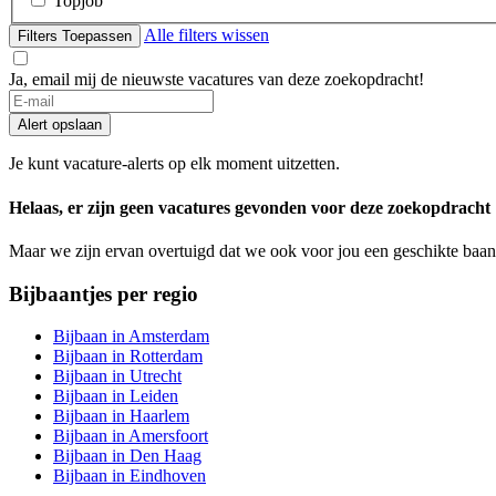
Topjob
Alle filters wissen
Filters Toepassen
Ja, email mij de nieuwste vacatures van deze zoekopdracht!
If
you
Alert opslaan
are
a
Je kunt vacature-alerts op elk moment uitzetten.
human,
ignore
Helaas, er zijn geen vacatures gevonden voor deze zoekopdracht
this
field
Maar we zijn ervan overtuigd dat we ook voor jou een geschikte baan
Bijbaantjes per regio
Bijbaan in Amsterdam
Bijbaan in Rotterdam
Bijbaan in Utrecht
Bijbaan in Leiden
Bijbaan in Haarlem
Bijbaan in Amersfoort
Bijbaan in Den Haag
Bijbaan in Eindhoven