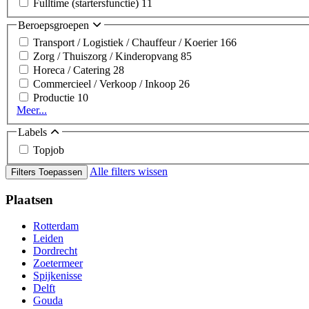
Fulltime (startersfunctie)
11
Beroepsgroepen
Transport / Logistiek / Chauffeur / Koerier
166
Zorg / Thuiszorg / Kinderopvang
85
Horeca / Catering
28
Commercieel / Verkoop / Inkoop
26
Productie
10
Meer...
Labels
Topjob
Alle filters wissen
Filters Toepassen
Plaatsen
Rotterdam
Leiden
Dordrecht
Zoetermeer
Spijkenisse
Delft
Gouda