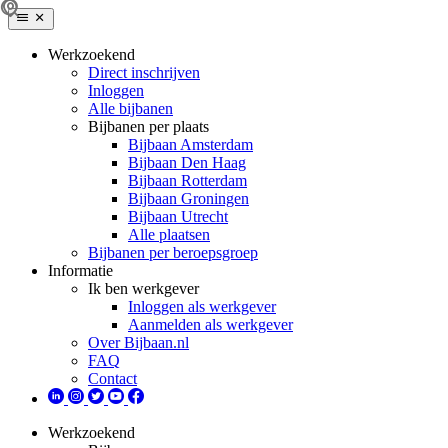
Werkzoekend
Direct inschrijven
Inloggen
Alle bijbanen
Bijbanen per plaats
Bijbaan Amsterdam
Bijbaan Den Haag
Bijbaan Rotterdam
Bijbaan Groningen
Bijbaan Utrecht
Alle plaatsen
Bijbanen per beroepsgroep
Informatie
Ik ben werkgever
Inloggen als werkgever
Aanmelden als werkgever
Over Bijbaan.nl
FAQ
Contact
Werkzoekend