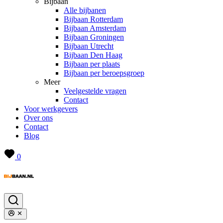
Bijbaan
Alle bijbanen
Bijbaan Rotterdam
Bijbaan Amsterdam
Bijbaan Groningen
Bijbaan Utrecht
Bijbaan Den Haag
Bijbaan per plaats
Bijbaan per beroepsgroep
Meer
Veelgestelde vragen
Contact
Voor werkgevers
Over ons
Contact
Blog
0