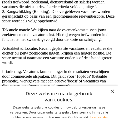
(zoals trefwoord, zoekstraal, dienstverband en salaris) worden
vacatures die niet aan deze harde criteria voldoen, uitgesloten.
2. Rangschikking (Ranking): De overgebleven vacatures worden
gerangschikt op basis van een gecombineerde relevantiescore. Deze
score wordt als volgt opgebouwd:
Tekstuele match: We kijken naar de overeenkomst tussen jouw
zoektermen en de vacaturetekst. Hierbij wegen trefwoorden in de
functietitel het zwaarst, gevolgd door de korte omschrijving.
Actualiteit & Locatie: Recent geplaatste vacatures en vacatures die
dichter bij jouw zoeklocatie liggen, krijgen een hogere positie. De
score neemt af naarmate een vacature ouder is of de afstand groter
wordt.
Prioritering: Vacatures kunnen hoger in de resultaten verschijnen
door commerciële afspraken. Dit geldt voor 'TopJobs' (betaalde
promotie), werkgevers met een actieve 'boost' of vacatures van
directe partners (versus externe bronnen).
×
Deze website maakt gebruik
van cookies.
Inloggen als bedrijf
Deze website gebruikt cookies om uw gebruikerservaring te
verbeteren. Door onze website te gebruiken, stemt u in met alle
E-mail
*
cookies in overeenstemming met ons Cookiebeleid.
Lees verder