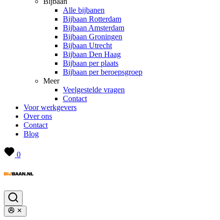
Bijbaan
Alle bijbanen
Bijbaan Rotterdam
Bijbaan Amsterdam
Bijbaan Groningen
Bijbaan Utrecht
Bijbaan Den Haag
Bijbaan per plaats
Bijbaan per beroepsgroep
Meer
Veelgestelde vragen
Contact
Voor werkgevers
Over ons
Contact
Blog
0