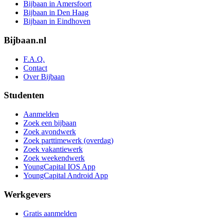
Bijbaan in Amersfoort
Bijbaan in Den Haag
Bijbaan in Eindhoven
Bijbaan.nl
F.A.Q.
Contact
Over Bijbaan
Studenten
Aanmelden
Zoek een bijbaan
Zoek avondwerk
Zoek parttimewerk (overdag)
Zoek vakantiewerk
Zoek weekendwerk
YoungCapital IOS App
YoungCapital Android App
Werkgevers
Gratis aanmelden