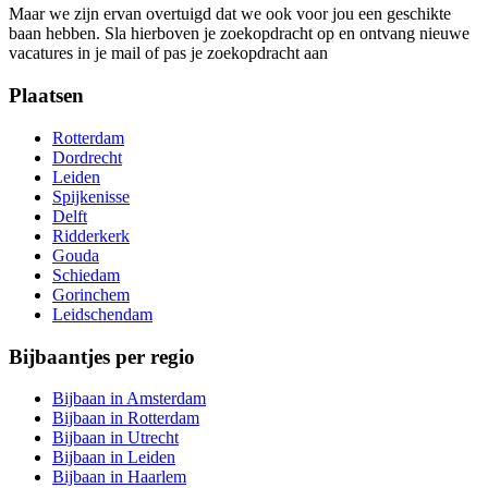
Maar we zijn ervan overtuigd dat we ook voor jou een geschikte
baan hebben. Sla hierboven je zoekopdracht op en ontvang nieuwe
vacatures in je mail of pas je zoekopdracht aan
Plaatsen
Rotterdam
Dordrecht
Leiden
Spijkenisse
Delft
Ridderkerk
Gouda
Schiedam
Gorinchem
Leidschendam
Bijbaantjes per regio
Bijbaan in Amsterdam
Bijbaan in Rotterdam
Bijbaan in Utrecht
Bijbaan in Leiden
Bijbaan in Haarlem