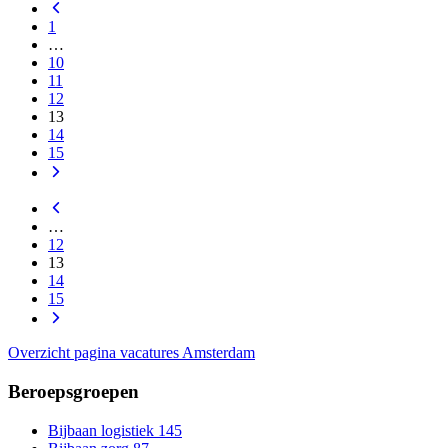
1
…
10
11
12
13
14
15
…
12
13
14
15
Overzicht pagina vacatures Amsterdam
Beroepsgroepen
Bijbaan logistiek
145