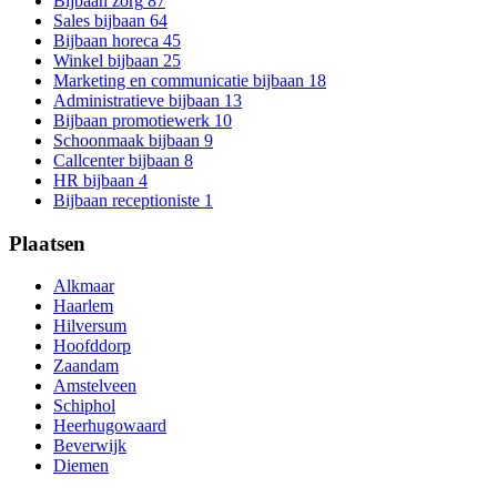
Bijbaan zorg
87
Sales bijbaan
64
Bijbaan horeca
45
Winkel bijbaan
25
Marketing en communicatie bijbaan
18
Administratieve bijbaan
13
Bijbaan promotiewerk
10
Schoonmaak bijbaan
9
Callcenter bijbaan
8
HR bijbaan
4
Bijbaan receptioniste
1
Plaatsen
Alkmaar
Haarlem
Hilversum
Hoofddorp
Zaandam
Amstelveen
Schiphol
Heerhugowaard
Beverwijk
Diemen