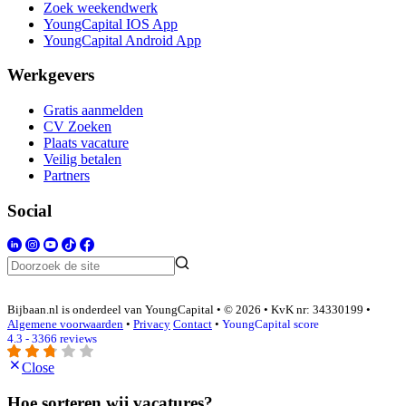
Zoek weekendwerk
YoungCapital IOS App
YoungCapital Android App
Werkgevers
Gratis aanmelden
CV Zoeken
Plaats vacature
Veilig betalen
Partners
Social
Bijbaan.nl is onderdeel van YoungCapital • © 2026 • KvK nr: 34330199 •
Algemene voorwaarden
•
Privacy
Contact
•
YoungCapital score
4.3 - 3366 reviews
Close
Hoe sorteren wij vacatures?