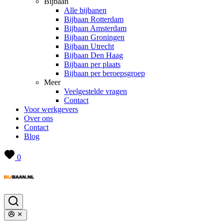
Bijbaan
Alle bijbanen
Bijbaan Rotterdam
Bijbaan Amsterdam
Bijbaan Groningen
Bijbaan Utrecht
Bijbaan Den Haag
Bijbaan per plaats
Bijbaan per beroepsgroep
Meer
Veelgestelde vragen
Contact
Voor werkgevers
Over ons
Contact
Blog
0