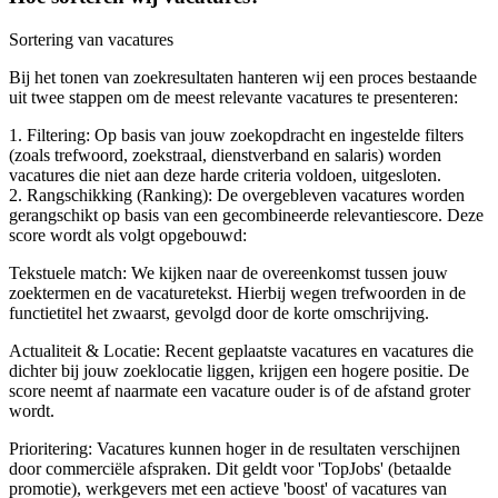
Sortering van vacatures
Bij het tonen van zoekresultaten hanteren wij een proces bestaande
uit twee stappen om de meest relevante vacatures te presenteren:
1. Filtering: Op basis van jouw zoekopdracht en ingestelde filters
(zoals trefwoord, zoekstraal, dienstverband en salaris) worden
vacatures die niet aan deze harde criteria voldoen, uitgesloten.
2. Rangschikking (Ranking): De overgebleven vacatures worden
gerangschikt op basis van een gecombineerde relevantiescore. Deze
score wordt als volgt opgebouwd:
Tekstuele match: We kijken naar de overeenkomst tussen jouw
zoektermen en de vacaturetekst. Hierbij wegen trefwoorden in de
functietitel het zwaarst, gevolgd door de korte omschrijving.
Actualiteit & Locatie: Recent geplaatste vacatures en vacatures die
dichter bij jouw zoeklocatie liggen, krijgen een hogere positie. De
score neemt af naarmate een vacature ouder is of de afstand groter
wordt.
Prioritering: Vacatures kunnen hoger in de resultaten verschijnen
door commerciële afspraken. Dit geldt voor 'TopJobs' (betaalde
promotie), werkgevers met een actieve 'boost' of vacatures van