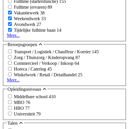
Fulltime (startersfunctie)
155
Fulltime (ervaren)
89
Vakantiewerk
38
Weekendwerk
33
Avondwerk
27
Tijdelijke fulltime baan
14
Meer...
Beroepsgroepen
Transport / Logistiek / Chauffeur / Koerier
145
Zorg / Thuiszorg / Kinderopvang
87
Commercieel / Verkoop / Inkoop
64
Horeca / Catering
45
Winkelwerk / Retail / Detailhandel
25
Meer...
Opleidingsniveaus
Middelbare school
410
MBO
76
HBO
77
Universiteit
79
Talen