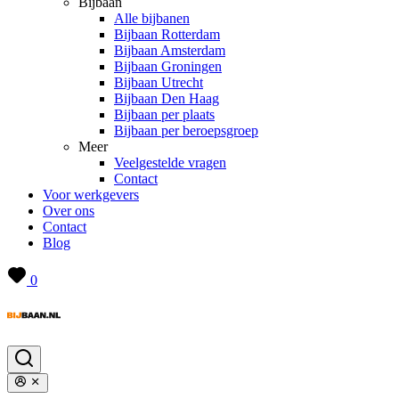
Bijbaan
Alle bijbanen
Bijbaan Rotterdam
Bijbaan Amsterdam
Bijbaan Groningen
Bijbaan Utrecht
Bijbaan Den Haag
Bijbaan per plaats
Bijbaan per beroepsgroep
Meer
Veelgestelde vragen
Contact
Voor werkgevers
Over ons
Contact
Blog
0