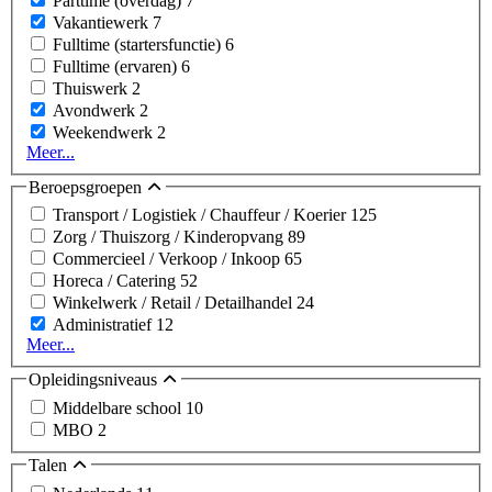
Parttime (overdag)
7
Vakantiewerk
7
Fulltime (startersfunctie)
6
Fulltime (ervaren)
6
Thuiswerk
2
Avondwerk
2
Weekendwerk
2
Meer...
Beroepsgroepen
Transport / Logistiek / Chauffeur / Koerier
125
Zorg / Thuiszorg / Kinderopvang
89
Commercieel / Verkoop / Inkoop
65
Horeca / Catering
52
Winkelwerk / Retail / Detailhandel
24
Administratief
12
Meer...
Opleidingsniveaus
Middelbare school
10
MBO
2
Talen