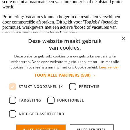
score neemt af naarmate een vacature ouder is of de afstand groter
wordt.
Prioritering: Vacatures kunnen hoger in de resultaten verschijnen
door commerciële afspraken. Dit geldt voor 'TopJobs' (betaalde
promotie), werkgevers met een actieve 'boost' of vacatures van
directe partners (versus externe bronnen).
×
Deze website maakt gebruik
van cookies.
Inloggen als bedrijf
Deze website gebruikt cookies om uw gebruikerservaring te
verbeteren. Door onze website te gebruiken, stemt u in met alle
E-mail
*
cookies in overeenstemming met ons Cookiebeleid.
Lees verder
TOON ALLE PARTNERS
(598) →
Wachtwoord
STRIKT NOODZAKELIJK
PRESTATIE
login gegevens onthouden
Wachtwoord vergeten?
login
TARGETING
FUNCTIONEEL
Bedrijf aanmelden
NIET-GECLASSIFICEERD
Na het aanmelden kun je meteen je vacature plaatsen en heb je je
nieuwe collega/werknemer zo gevonden!
ALLES ACCEPTEREN
ALLES AFWIJZEN