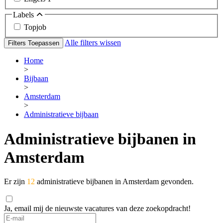
Labels
Topjob
Alle filters wissen
Filters Toepassen
Home
>
Bijbaan
>
Amsterdam
>
Administratieve bijbaan
Administratieve bijbanen in
Amsterdam
Er zijn
12
administratieve bijbanen in Amsterdam gevonden.
Ja, email mij de nieuwste vacatures van deze zoekopdracht!
If