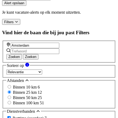
you
Alert opslaan
are
a
Je kunt vacature-alerts op elk moment uitzetten.
human,
ignore
Filters
this
field
Vind hier de baan die bij jou past
Filters
Zoeken
Zoeken
Sorteer op
Afstanden
Binnen 10 km
6
Binnen 25 km
12
Binnen 50 km
25
Binnen 100 km
51
Dienstverbanden