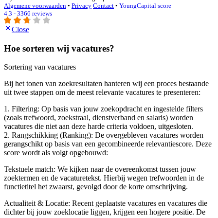
Algemene voorwaarden
•
Privacy
Contact
•
YoungCapital score
4.3 - 3366 reviews
Close
Hoe sorteren wij vacatures?
Sortering van vacatures
Bij het tonen van zoekresultaten hanteren wij een proces bestaande
uit twee stappen om de meest relevante vacatures te presenteren:
1. Filtering: Op basis van jouw zoekopdracht en ingestelde filters
(zoals trefwoord, zoekstraal, dienstverband en salaris) worden
vacatures die niet aan deze harde criteria voldoen, uitgesloten.
2. Rangschikking (Ranking): De overgebleven vacatures worden
gerangschikt op basis van een gecombineerde relevantiescore. Deze
score wordt als volgt opgebouwd:
Tekstuele match: We kijken naar de overeenkomst tussen jouw
zoektermen en de vacaturetekst. Hierbij wegen trefwoorden in de
functietitel het zwaarst, gevolgd door de korte omschrijving.
Actualiteit & Locatie: Recent geplaatste vacatures en vacatures die
dichter bij jouw zoeklocatie liggen, krijgen een hogere positie. De