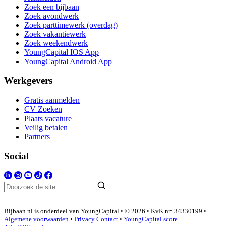
Zoek een bijbaan
Zoek avondwerk
Zoek parttimewerk (overdag)
Zoek vakantiewerk
Zoek weekendwerk
YoungCapital IOS App
YoungCapital Android App
Werkgevers
Gratis aanmelden
CV Zoeken
Plaats vacature
Veilig betalen
Partners
Social
Bijbaan.nl is onderdeel van YoungCapital • © 2026 • KvK nr: 34330199 •
Algemene voorwaarden
•
Privacy
Contact
•
YoungCapital score