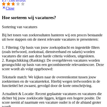
4.3 - 3366 reviews
Close
Hoe sorteren wij vacatures?
Sortering van vacatures
Bij het tonen van zoekresultaten hanteren wij een proces bestaande
uit twee stappen om de meest relevante vacatures te presenteren:
1. Filtering: Op basis van jouw zoekopdracht en ingestelde filters
(zoals trefwoord, zoekstraal, dienstverband en salaris) worden
vacatures die niet aan deze harde criteria voldoen, uitgesloten.
2. Rangschikking (Ranking): De overgebleven vacatures worden
gerangschikt op basis van een gecombineerde relevantiescore. Deze
score wordt als volgt opgebouwd:
Tekstuele match: We kijken naar de overeenkomst tussen jouw
zoektermen en de vacaturetekst. Hierbij wegen trefwoorden in de
functietitel het zwaarst, gevolgd door de korte omschrijving.
Actualiteit & Locatie: Recent geplaatste vacatures en vacatures die
dichter bij jouw zoeklocatie liggen, krijgen een hogere positie. De
score neemt af naarmate een vacature ouder is of de afstand groter
wordt.