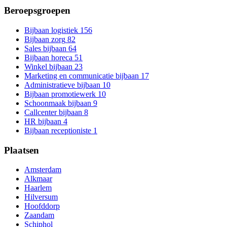
Beroepsgroepen
Bijbaan logistiek
156
Bijbaan zorg
82
Sales bijbaan
64
Bijbaan horeca
51
Winkel bijbaan
23
Marketing en communicatie bijbaan
17
Administratieve bijbaan
10
Bijbaan promotiewerk
10
Schoonmaak bijbaan
9
Callcenter bijbaan
8
HR bijbaan
4
Bijbaan receptioniste
1
Plaatsen
Amsterdam
Alkmaar
Haarlem
Hilversum
Hoofddorp
Zaandam
Schiphol