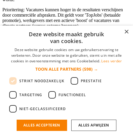
Prioritering: Vacatures kunnen hoger in de resultaten verschijnen
door commerciële afspraken. Dit geldt voor 'TopJobs' (betaalde
promotie), werkgevers met een actieve 'boost' of vacatures van
directe partners (versus externe bronnen).
×
Deze website maakt gebruik
van cookies.
Inloggen als bedrijf
Deze website gebruikt cookies om uw gebruikerservaring te
verbeteren. Door onze website te gebruiken, stemt u in met alle
E-mail
*
cookies in overeenstemming met ons Cookiebeleid.
Lees verder
TOON ALLE PARTNERS
(598) →
Wachtwoord
STRIKT NOODZAKELIJK
PRESTATIE
login gegevens onthouden
Wachtwoord vergeten?
login
TARGETING
FUNCTIONEEL
Bedrijf aanmelden
NIET-GECLASSIFICEERD
Na het aanmelden kun je meteen je vacature plaatsen en heb je je
nieuwe collega/werknemer zo gevonden!
ALLES ACCEPTEREN
ALLES AFWIJZEN
Heb je nog geen gratis bedrijfsprofiel?