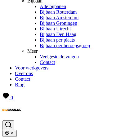
Bijbaan
Alle bijbanen
Bijbaan Rotterdam
Bijbaan Amsterdam
Bijbaan Groningen
Bijbaan Utrecht
Bijbaan Den Haag
Bijbaan per plaats
Bijbaan per beroepsgroep
Meer
Veelgestelde vragen
Contact
Voor werkgevers
Over ons
Contact
Blog
0