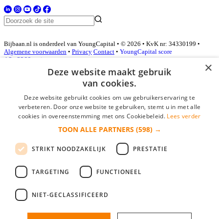
Bijbaan.nl is onderdeel van YoungCapital • © 2026 • KvK nr: 34330199 •
Algemene voorwaarden
•
Privacy
Contact
•
YoungCapital score
4.3 - 3366 reviews
×
Deze website maakt gebruik
van cookies.
Inloggen als bedrijf
Deze website gebruikt cookies om uw gebruikerservaring te
verbeteren. Door onze website te gebruiken, stemt u in met alle
E-mail
*
cookies in overeenstemming met ons Cookiebeleid.
Lees verder
TOON ALLE PARTNERS
(598) →
Wachtwoord
STRIKT NOODZAKELIJK
PRESTATIE
login gegevens onthouden
Wachtwoord vergeten?
login
TARGETING
FUNCTIONEEL
Bedrijf aanmelden
NIET-GECLASSIFICEERD
Na het aanmelden kun je meteen je vacature plaatsen en heb je je
nieuwe collega/werknemer zo gevonden!