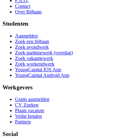
F.A.Q.
Contact
Over Bijbaan
Studenten
Aanmelden
Zoek een bijbaan
Zoek avondwerk
Zoek parttimewerk (overdag)
Zoek vakantiewerk
Zoek weekendwerk
YoungCapital IOS App
YoungCapital Android App
Werkgevers
Gratis aanmelden
CV Zoeken
Plaats vacature
Veilig betalen
Partners
Social