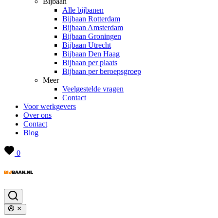
Bijbaan
Alle bijbanen
Bijbaan Rotterdam
Bijbaan Amsterdam
Bijbaan Groningen
Bijbaan Utrecht
Bijbaan Den Haag
Bijbaan per plaats
Bijbaan per beroepsgroep
Meer
Veelgestelde vragen
Contact
Voor werkgevers
Over ons
Contact
Blog
0