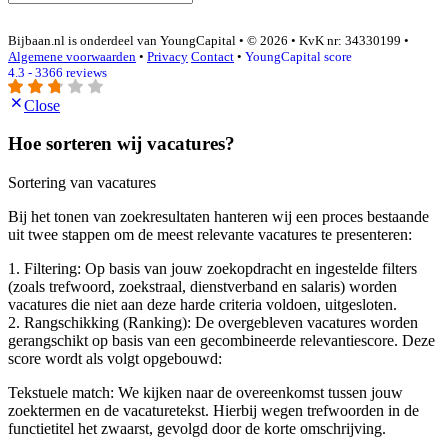
Bijbaan.nl is onderdeel van YoungCapital • © 2026 • KvK nr: 34330199 •
Algemene voorwaarden
•
Privacy
Contact
•
YoungCapital score
4.3 - 3366 reviews
Close
Hoe sorteren wij vacatures?
Sortering van vacatures
Bij het tonen van zoekresultaten hanteren wij een proces bestaande
uit twee stappen om de meest relevante vacatures te presenteren:
1. Filtering: Op basis van jouw zoekopdracht en ingestelde filters
(zoals trefwoord, zoekstraal, dienstverband en salaris) worden
vacatures die niet aan deze harde criteria voldoen, uitgesloten.
2. Rangschikking (Ranking): De overgebleven vacatures worden
gerangschikt op basis van een gecombineerde relevantiescore. Deze
score wordt als volgt opgebouwd:
Tekstuele match: We kijken naar de overeenkomst tussen jouw
zoektermen en de vacaturetekst. Hierbij wegen trefwoorden in de
functietitel het zwaarst, gevolgd door de korte omschrijving.