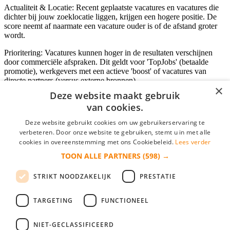
Actualiteit & Locatie: Recent geplaatste vacatures en vacatures die
dichter bij jouw zoeklocatie liggen, krijgen een hogere positie. De
score neemt af naarmate een vacature ouder is of de afstand groter
wordt.
Prioritering: Vacatures kunnen hoger in de resultaten verschijnen
door commerciële afspraken. Dit geldt voor 'TopJobs' (betaalde
promotie), werkgevers met een actieve 'boost' of vacatures van
directe partners (versus externe bronnen).
×
Deze website maakt gebruik
van cookies.
Inloggen als bedrijf
Deze website gebruikt cookies om uw gebruikerservaring te
verbeteren. Door onze website te gebruiken, stemt u in met alle
E-mail
*
cookies in overeenstemming met ons Cookiebeleid.
Lees verder
TOON ALLE PARTNERS
(598) →
Wachtwoord
STRIKT NOODZAKELIJK
PRESTATIE
login gegevens onthouden
Wachtwoord vergeten?
login
TARGETING
FUNCTIONEEL
Bedrijf aanmelden
NIET-GECLASSIFICEERD