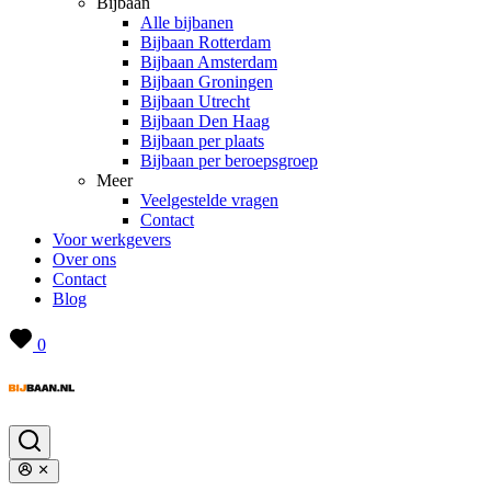
Bijbaan
Alle bijbanen
Bijbaan Rotterdam
Bijbaan Amsterdam
Bijbaan Groningen
Bijbaan Utrecht
Bijbaan Den Haag
Bijbaan per plaats
Bijbaan per beroepsgroep
Meer
Veelgestelde vragen
Contact
Voor werkgevers
Over ons
Contact
Blog
0